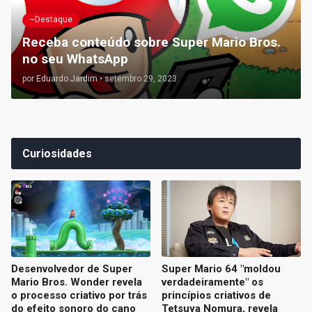
~Destaque
Receba conteúdo sobre Super Mario Bros.
no seu WhatsApp
por
Eduardo Jardim
•
setembro 29, 2023
Curiosidades
Desenvolvedor de Super
Super Mario 64 "moldou
Mario Bros. Wonder revela
verdadeiramente" os
o processo criativo por trás
princípios criativos de
do efeito sonoro do cano
Tetsuya Nomura, revela