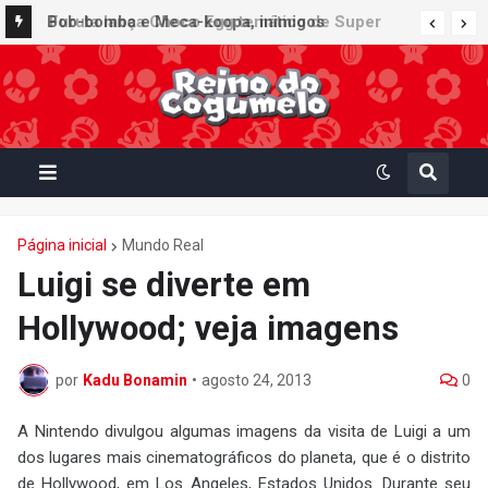
Furuta lança Choco Egg temático de Super
Mario Party Jamboree — Nintendo Switch 2
Edition + Jamboree TV com 15 miniaturas
colecionáveis
Página inicial
Mundo Real
Luigi se diverte em
Hollywood; veja imagens
por
Kadu Bonamin
•
agosto 24, 2013
0
A Nintendo divulgou algumas imagens da visita de Luigi a um
dos lugares mais cinematográficos do planeta, que é o distrito
de Hollywood, em Los Angeles, Estados Unidos. Durante seu