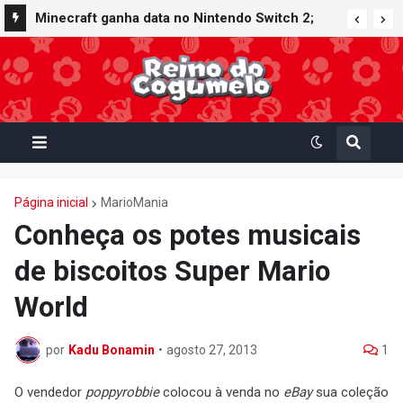
Minecraft ganha data no Nintendo Switch 2;
Super Mario Mash-Up receberá atualização
gráfica exclusiva
Página inicial
MarioMania
Conheça os potes musicais
de biscoitos Super Mario
World
por
Kadu Bonamin
•
agosto 27, 2013
1
O vendedor
poppyrobbie
colocou à venda no
eBay
sua coleção