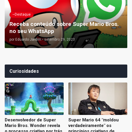
~Destaque
Receba conteúdo sobre Super Mario Bros.
no seu WhatsApp
por
Eduardo Jardim
•
setembro 29, 2023
Curiosidades
Desenvolvedor de Super
Super Mario 64 "moldou
Mario Bros. Wonder revela
verdadeiramente" os
o processo criativo por trás
princípios criativos de