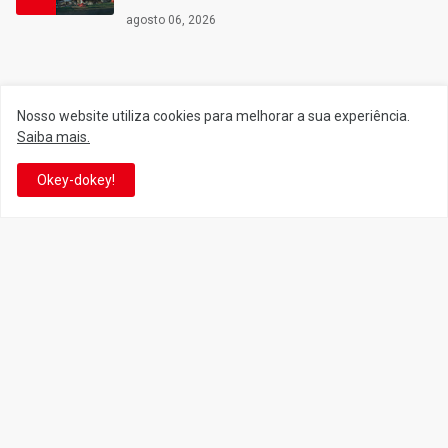
agosto 06, 2026
Siga o Reino
Nosso website utiliza cookies para melhorar a sua experiência.
Saiba mais.
Facebook
Twitter
Okey-dokey!
YouTube
Instagram
Facebook