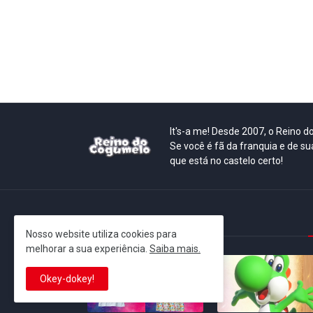
It's-a me! Desde 2007, o Reino 
Se você é fã da franquia e de su
que está no castelo certo!
This is cinema!
Nosso website utiliza cookies para
melhorar a sua experiência.
Saiba mais.
Okey-dokey!