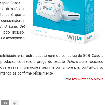
especificada —,
 U deverá ser
intendo é que a
s consumidores
t
). O
Basic Set
ogo incluso,
GB e acompanha
ssibilidade: criar outro pacote com os consoles de 8GB. Caso a
a produção cessada, o preço do pacote
Deluxe
seria reduzido
todas essas informações são meros rumores, e, portanto, não
ntendo as confirme oficialmente.
Via
My Nintendo News