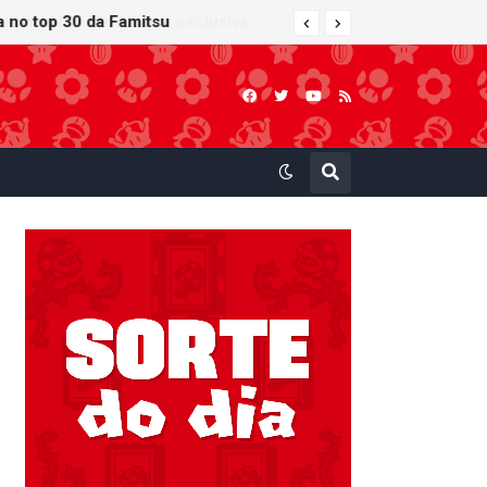
ra no top 30 da Famitsu
 atualização gráfica exclusiva