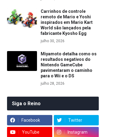
Carrinhos de controle
remoto de Mario e Yoshi
inspirados em Mario Kart
World são lançados pela
fabricante Kyosho Egg
julho 30, 2026
Miyamoto detalha como os
resultados negativos do
Nintendo GameCube
pavimentaram o caminho
para o Wii e o DS
julho 28, 2026
Siga o Reino
Facebook
Twitter
YouTube
Instagram