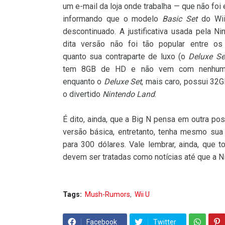
um e-mail da loja onde trabalha — que não foi 
informando que o modelo
Basic Set
do Wii
descontinuado. A justificativa usada pela N
dita versão não foi tão popular entre o
quanto sua contraparte de luxo (o
Deluxe Se
tem 8GB de HD e não vem com nenhum j
enquanto o
Deluxe Set
, mais caro, possui 32
o divertido
Nintendo Land
.
É dito, ainda, que a Big N pensa em outra po
versão básica, entretanto, tenha mesmo su
para 300 dólares. Vale lembrar, ainda, que 
devem ser tratadas como notícias até que a Ni
Tags:
Mush-Rumors
Wii U
Facebook
Twitter