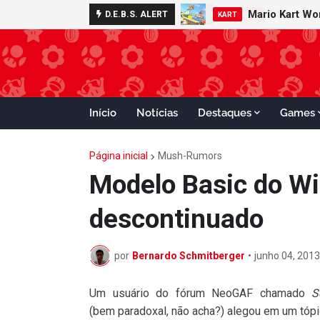
Mario Kart W
Minecraft 
D.E.B.S. ALERT
NOTÍCIAS
KART
Início
Notícias
Destaques
Games
Página inicial
Mush-Rumors
Modelo Basic do Wi
descontinuado
por
Bernardo Schmitberger
•
junho 04, 2013
Um usuário do fórum NeoGAF chamado
S
(bem paradoxal, não acha?) alegou em um tópi