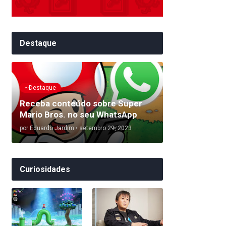
Destaque
~Destaque
Receba conteúdo sobre Super
Mario Bros. no seu WhatsApp
por
Eduardo Jardim
•
setembro 29, 2023
Curiosidades