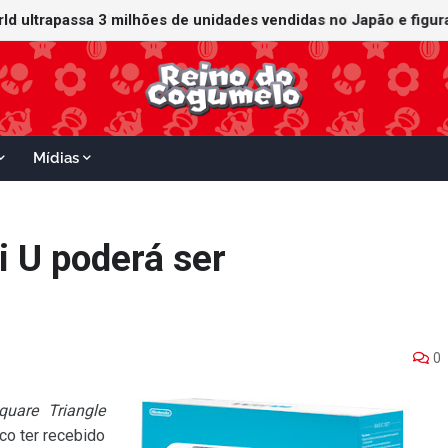
orld ultrapassa 3 milhões de unidades vendidas no Japão e figu
ganha data no Nintendo Switch 2; Super Mario Mash-Up receberá
Mídias
i U poderá ser
0
quare Triangle
co ter recebido