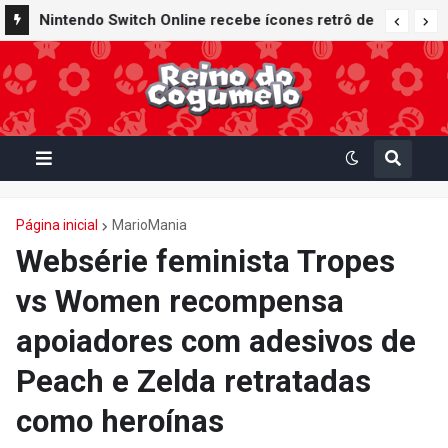
Nintendo Switch Online recebe ícones retrô de
Mario Paint (SNES) e Mario Kart: Super Circuit
(GBA)
Página inicial
MarioMania
Websérie feminista Tropes
vs Women recompensa
apoiadores com adesivos de
Peach e Zelda retratadas
como heroínas