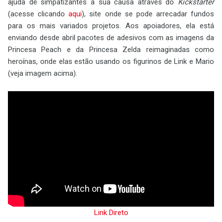
ajuda de simpatizantes à sua causa através do
Kickstarter
(acesse clicando
aqui
), site onde se pode arrecadar fundos
para os mais variados projetos. Aos apoiadores, ela está
enviando desde abril pacotes de adesivos com as imagens da
Princesa Peach e da Princesa Zelda reimaginadas como
heroínas, onde elas estão usando os figurinos de Link e Mario
(veja imagem acima).
Link Direto