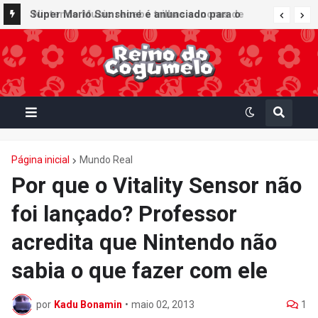
Super Mario Sunshine é anunciado para o
Nintendo GameCube - Nintendo Classics do
Nintendo Switch Online
Página inicial
Mundo Real
Por que o Vitality Sensor não
foi lançado? Professor
acredita que Nintendo não
sabia o que fazer com ele
por
Kadu Bonamin
•
maio 02, 2013
1