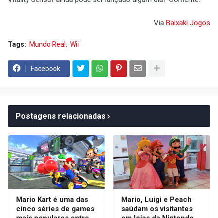
Via
Baixaki Jogos
Tags:
Mundo Real
Wii
Facebook
Postagens relacionadas
Mario Kart é uma das
Mario, Luigi e Peach
cinco séries de games
saúdam os visitantes
mais populares entre
em lojas da Nintendo