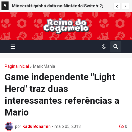
Minecraft ganha data no Nintendo Switch 2;
Super Mario Mash-Up receberá atualização
gráfica exclusiva
Página inicial
MarioMania
Game independente "Light
Hero" traz duas
interessantes referências a
Mario
por
Kadu Bonamin
•
maio 05, 2013
0