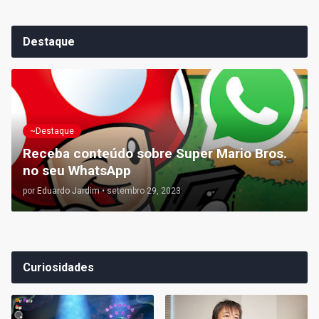
Destaque
~Destaque
Receba conteúdo sobre Super Mario Bros.
no seu WhatsApp
por
Eduardo Jardim
•
setembro 29, 2023
Curiosidades