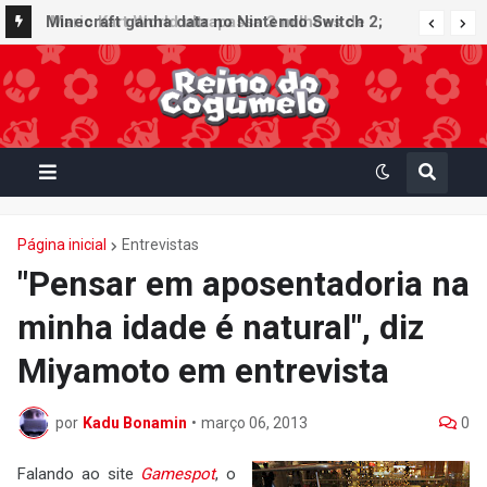
Minecraft ganha data no Nintendo Switch 2;
Super Mario Mash-Up receberá atualização
gráfica exclusiva
Página inicial
Entrevistas
"Pensar em aposentadoria na
minha idade é natural", diz
Miyamoto em entrevista
por
Kadu Bonamin
•
março 06, 2013
0
Falando ao site
Gamespot
, o