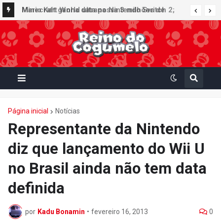
Minecraft ganha data no Nintendo Switch 2;
Mario Kart World ultrapassa 3 milhões de
Super Mario Mash-Up receberá atualização
unidades vendidas no Japão e figura no top 30
gráfica exclusiva
da Famitsu
Página inicial
Notícias
Representante da Nintendo
diz que lançamento do Wii U
no Brasil ainda não tem data
definida
por
Kadu Bonamin
•
fevereiro 16, 2013
0