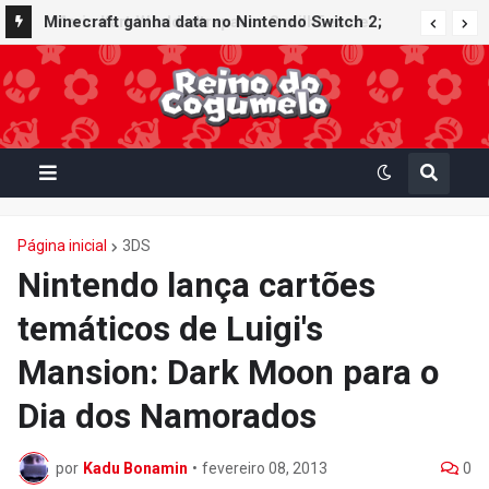
Minecraft ganha data no Nintendo Switch 2;
Super Mario Mash-Up receberá atualização
gráfica exclusiva
Página inicial
3DS
Nintendo lança cartões
temáticos de Luigi's
Mansion: Dark Moon para o
Dia dos Namorados
por
Kadu Bonamin
•
fevereiro 08, 2013
0