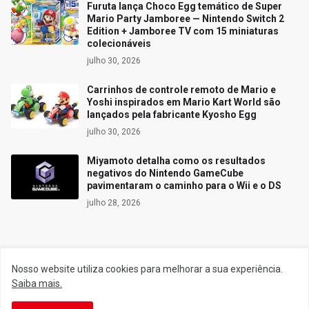
Furuta lança Choco Egg temático de Super
Mario Party Jamboree — Nintendo Switch 2
Edition + Jamboree TV com 15 miniaturas
colecionáveis
julho 30, 2026
Carrinhos de controle remoto de Mario e
Yoshi inspirados em Mario Kart World são
lançados pela fabricante Kyosho Egg
julho 30, 2026
Miyamoto detalha como os resultados
negativos do Nintendo GameCube
pavimentaram o caminho para o Wii e o DS
julho 28, 2026
Siga o Reino
Nosso website utiliza cookies para melhorar a sua experiência.
Saiba mais.
Facebook
Twitter