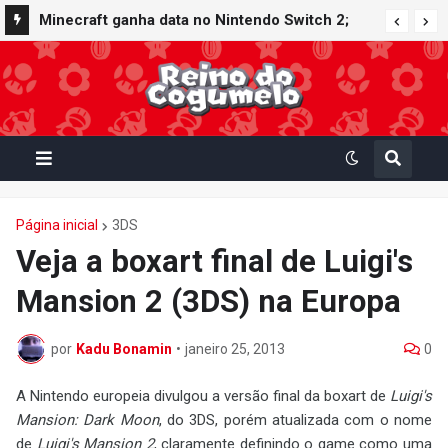
Minecraft ganha data no Nintendo Switch 2;
Super Mario Mash-Up receberá atualização
gráfica exclusiva
Página inicial
3DS
Veja a boxart final de Luigi's
Mansion 2 (3DS) na Europa
por
Kadu Bonamin
•
janeiro 25, 2013
0
A Nintendo europeia divulgou a versão final da boxart de
Luigi's
Mansion: Dark Moon
, do 3DS, porém atualizada com o nome
de
Luigi's Mansion 2
, claramente definindo o game como uma