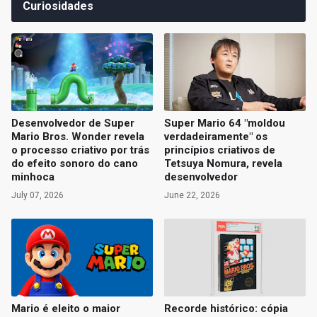
Curiosidades
Desenvolvedor de Super
Super Mario 64 "moldou
Mario Bros. Wonder revela
verdadeiramente" os
o processo criativo por trás
princípios criativos de
do efeito sonoro do cano
Tetsuya Nomura, revela
minhoca
desenvolvedor
July 07, 2026
June 22, 2026
Mario é eleito o maior
Recorde histórico: cópia