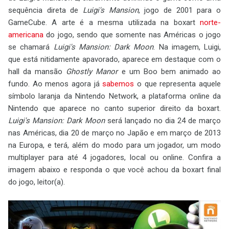
sequência direta de
Luigi's Mansion
, jogo de 2001 para o
GameCube. A arte é a mesma utilizada na boxart
norte-
americana
do jogo, sendo que somente nas Américas o jogo
se chamará
Luigi's Mansion: Dark Moon
. Na imagem, Luigi,
que está nitidamente apavorado, aparece em destaque com o
hall da mansão
Ghostly Manor
e um Boo bem animado ao
fundo. Ao menos agora já
sabemos
o que representa aquele
símbolo laranja da Nintendo Network, a plataforma online da
Nintendo que aparece no canto superior direito da boxart.
Luigi's Mansion: Dark Moon
será lançado no dia 24 de março
nas Américas, dia 20 de março no Japão e em março de 2013
na Europa, e terá, além do modo para um jogador, um modo
multiplayer para até 4 jogadores, local ou online. Confira a
imagem abaixo e responda o que você achou da boxart final
do jogo, leitor(a).