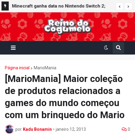
Minecraft ganha data no Nintendo Switch 2;
Super Mario Mash-Up receberá atualização
gráfica exclusiva
Página inicial
MarioMania
[MarioMania] Maior coleção
de produtos relacionados a
games do mundo começou
com um brinquedo do Mario
por
Kadu Bonamin
•
janeiro 12, 2013
0