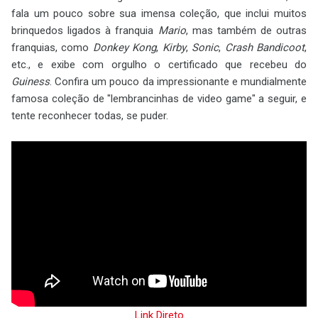
fala um pouco sobre sua imensa coleção, que inclui muitos
brinquedos ligados à franquia
Mario
, mas também de outras
franquias, como
Donkey Kong
,
Kirby
,
Sonic
,
Crash Bandicoot
,
etc., e exibe com orgulho o certificado que recebeu do
Guiness
. Confira um pouco da impressionante e mundialmente
famosa coleção de "lembrancinhas de video game" a seguir, e
tente reconhecer todas, se puder.
Link Direto