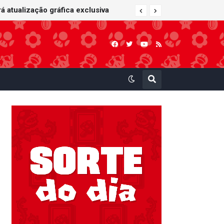
á atualização gráfica exclusiva
Nintendo oferece reparos gratuitos às vítimas do terremoto de Kumamoto e doa 50 milhões de ienes à Cruz Vermelha