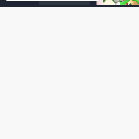
Super Mario Galaxy: O
Yoshi and the
Filme: BEAMS lança
Mysterious Book só
coleção de roupas e
nasceu por causa de
acessórios em
Super Mario Galaxy:
colaboração com o
Filme, revela Miyam
filme no Japão
July 23, 2026
July 28, 2026
Super Mario Galaxy: O
Super Mario Galaxy:
Filme: nova leva de
Filme ganha coleção
action figures com
acessórios em
Rosalina, Bowser Jr. e
colaboração com a g
muito mais é anunciada
Samantha Thavasa
pela San-ei Boeki
July 04, 2026
July 13, 2026