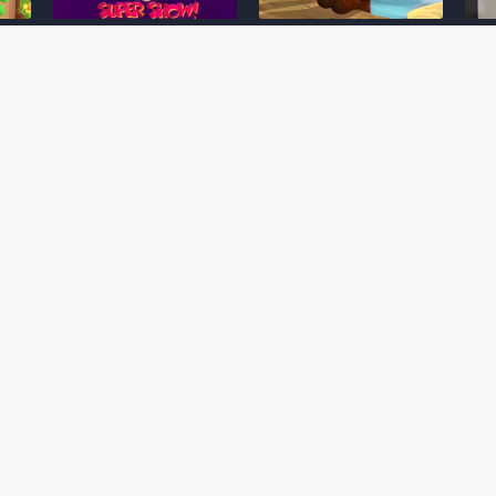
Desenho clássico The
Ex-artista da Rare
Miy
Super Mario Bros. Super
descarta série de TV
nov
Show! voltará a ser
“Donkey Kong Country”
a c
 O
exibido em emissora
como parte da evolução
aute
oto
norte-americana
visual do DK: "era
dom
horrível"
March 20, 2026
July
February 24, 2026
Toad
 O
Mario e Os Simpsons se
Série animada Donkey
Yos
 de
juntam em bizarra arte
Kong Country (1996)
+ a
interna da produção do
retorna ao YouTube de
com 
rife
cartoon Super Mario
forma oficial
Delf
World (1991)
June 19, 2025
Nove
October 07, 2025