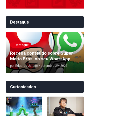
Destaque
~Destaque
Receba conteúdo sobre Super
Mario Bros. no seu WhatsApp
por
Eduardo Jardim
•
setembro 29, 2023
Curiosidades