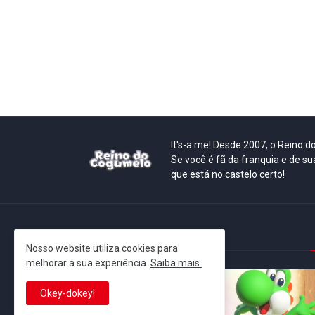
It's-a me! Desde 2007, o Reino 
Se você é fã da franquia e de su
que está no castelo certo!
This is cinema!
Nosso website utiliza cookies para
melhorar a sua experiência.
Saiba mais.
Okey-dokey!