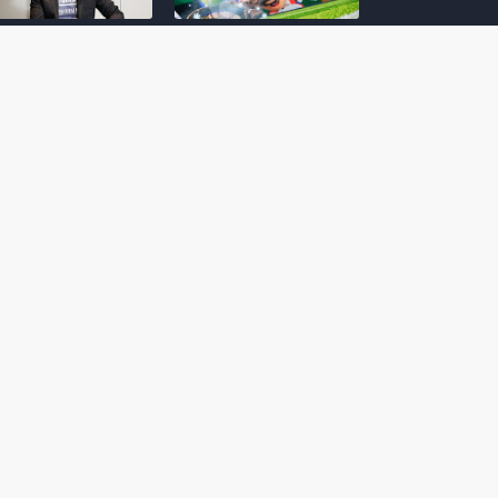
amoto incentiva
Nintendo compartilha 5
os desenvolvedores
dicas para dominar as
riarem com
quadras de tênis em
nticidade e
Mario Tennis Fever
inarem a técnica
(Switch 2)
 28, 2026
February 14, 2026
itorial #5: o app do
Nintendo dá 5 valiosas
hi para bebês Mario
dicas para triunfar na
 confusão de Ledrão
“Caça às esmeraldas”
a polícia de Isle
de Donkey Kong
ino
Bananza
mber 29, 2025
October 05, 2025