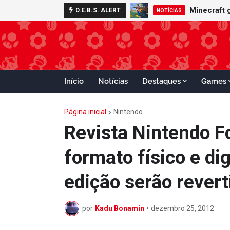
Minecraft
D.E.B.S. ALERT
NINTENDO
NOTÍCIAS
Início
Notícias
Destaques
Games
Página inicial
Nintendo
Revista Nintendo F
formato físico e di
edição serão revert
por
Kadu Bonamin
•
dezembro 25, 2012