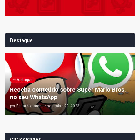
Destaque
~Destaque
Receba conteúdo sobre Super Mario Bros.
no seu WhatsApp
por
Eduardo Jardim
•
setembro 29, 2023
Curiosidades