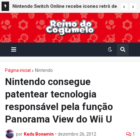
Nintendo Switch Online recebe ícones retrô de
Mario Paint (SNES) e Mario Kart: Super Circuit
(GBA)
Página inicial
Nintendo
Nintendo consegue
patentear tecnologia
responsável pela função
Panorama View do Wii U
por
Kadu Bonamin
•
dezembro 26, 2012
1