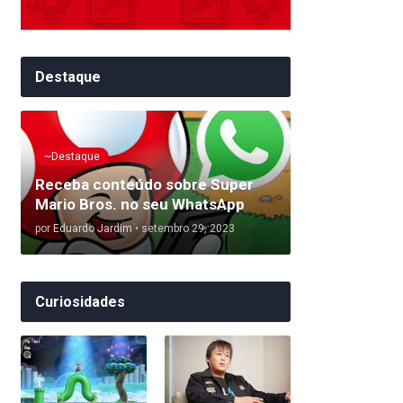
Destaque
~Destaque
Receba conteúdo sobre Super
Mario Bros. no seu WhatsApp
por
Eduardo Jardim
•
setembro 29, 2023
Curiosidades