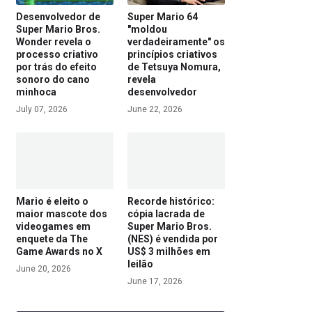
Desenvolvedor de
Super Mario 64
Super Mario Bros.
"moldou
Wonder revela o
verdadeiramente" os
processo criativo
princípios criativos
por trás do efeito
de Tetsuya Nomura,
sonoro do cano
revela
minhoca
desenvolvedor
July 07, 2026
June 22, 2026
Mario é eleito o
Recorde histórico:
maior mascote dos
cópia lacrada de
videogames em
Super Mario Bros.
enquete da The
(NES) é vendida por
Game Awards no X
US$ 3 milhões em
leilão
June 20, 2026
June 17, 2026