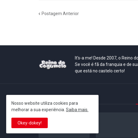
Postagem Anterior
It's-a me! Desde 2007, o Reino 
Se você é fã da franquia e de su
que está no castelo certo!
This is cinema!
Nosso website utiliza cookies para
melhorar a sua experiência.
Saiba mais.
Okey-dokey!