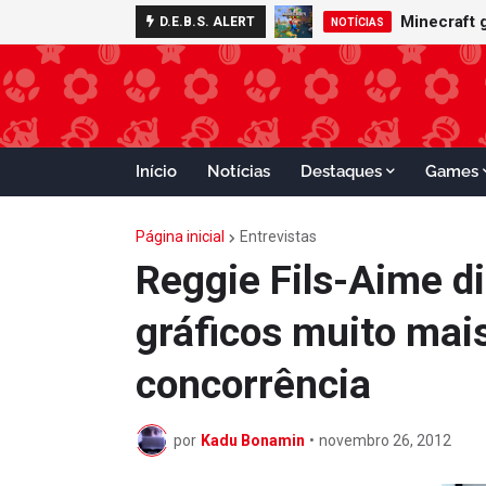
Minecraft 
D.E.B.S. ALERT
NOTÍCIAS
Início
Notícias
Destaques
Games
Página inicial
Entrevistas
Reggie Fils-Aime di
gráficos muito mai
concorrência
por
Kadu Bonamin
•
novembro 26, 2012