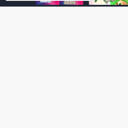
Super Mario Galaxy: O
Yoshi and the
Filme: BEAMS lança
Mysterious Book só
coleção de roupas e
nasceu por causa de
acessórios em
Super Mario Galaxy:
colaboração com o
Filme, revela Miyam
filme no Japão
July 23, 2026
July 28, 2026
Super Mario Galaxy: O
Super Mario Galaxy:
Filme: nova leva de
Filme ganha coleção
action figures com
acessórios em
Rosalina, Bowser Jr. e
colaboração com a g
muito mais é anunciada
Samantha Thavasa
pela San-ei Boeki
July 04, 2026
July 13, 2026