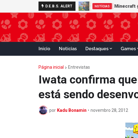
Nintendo S
D.E.B.S. ALERT
ADVANCE
Início
Notícias
Destaques
Games
Página inicial
Entrevistas
Iwata confirma que
está sendo desenvo
por
Kadu Bonamin
•
novembro 28, 2012