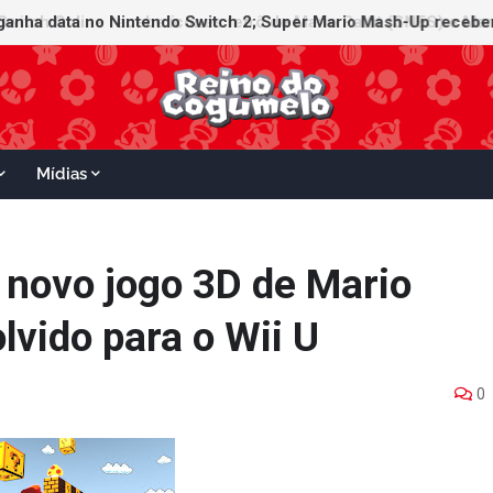
witch Online recebe ícones retrô de Mario Paint (SNES) e Mario
Mídias
 novo jogo 3D de Mario
lvido para o Wii U
0