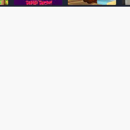
Desenho clássico The
Ex-artista da Rare
Miy
Super Mario Bros. Super
descarta série de TV
nov
Show! voltará a ser
“Donkey Kong Country”
a c
 O
exibido em emissora
como parte da evolução
aute
oto
norte-americana
visual do DK: "era
dom
horrível"
March 20, 2026
July
February 24, 2026
Toad
 O
Mario e Os Simpsons se
Série animada Donkey
Yos
 de
juntam em bizarra arte
Kong Country (1996)
+ a
interna da produção do
retorna ao YouTube de
com 
rife
cartoon Super Mario
forma oficial
Delf
World (1991)
June 19, 2025
Nove
October 07, 2025