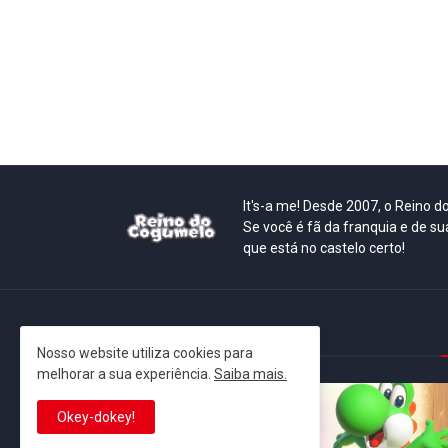
It's-a me! Desde 2007, o Reino 
Se você é fã da franquia e de su
que está no castelo certo!
This is cinema!
Nosso website utiliza cookies para
melhorar a sua experiência.
Saiba mais.
Okey-dokey!