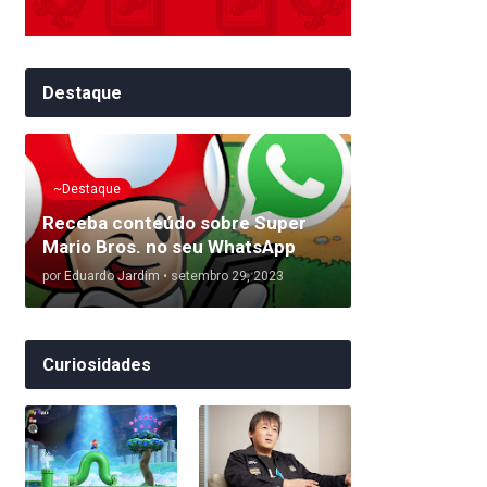
Destaque
~Destaque
Receba conteúdo sobre Super
Mario Bros. no seu WhatsApp
por
Eduardo Jardim
•
setembro 29, 2023
Curiosidades