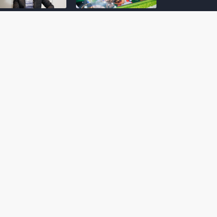
amoto incentiva
Nintendo compartilha 5
os desenvolvedores
dicas para dominar as
riarem com
quadras de tênis em
nticidade e
Mario Tennis Fever
inarem a técnica
(Switch 2)
 28, 2026
February 14, 2026
itorial #5: o app do
Nintendo dá 5 valiosas
hi para bebês Mario
dicas para triunfar na
 confusão de Ledrão
“Caça às esmeraldas”
a polícia de Isle
de Donkey Kong
ino
Bananza
mber 29, 2025
October 05, 2025