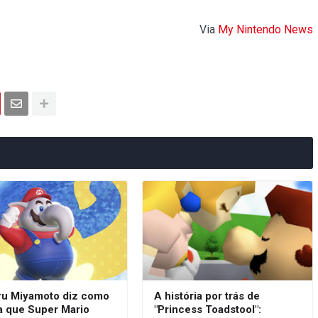
Via
My Nintendo News
ru Miyamoto diz como
A história por trás de
a que Super Mario
"Princess Toadstool":