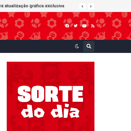
 Kart: Super Circuit (GBA)
á atualização gráfica exclusiva