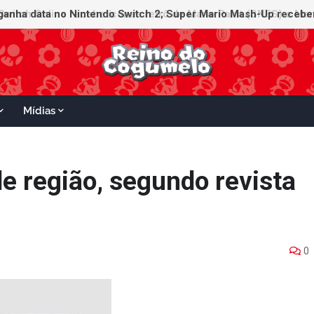
witch Online recebe ícones retrô de Mario Paint (SNES) e Mario
 ganha data no Nintendo Switch 2; Super Mario Mash-Up receber
Mídias
de região, segundo revista
0