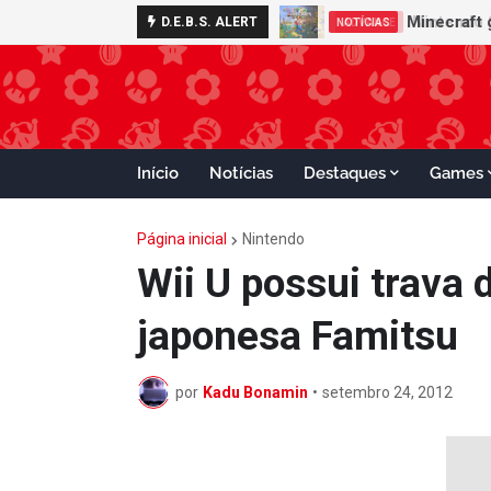
Nintendo S
Minecraft
D.E.B.S. ALERT
ADVANCE
NOTÍCIAS
Início
Notícias
Destaques
Games
Página inicial
Nintendo
Wii U possui trava 
japonesa Famitsu
por
Kadu Bonamin
•
setembro 24, 2012