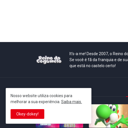
It's-a me! Desde 2007, o Reino 
Se você é fã da franquia e de su
que está no castelo certo!
This is cinema!
Nosso website utiliza cookies para
melhorar a sua experiência.
Saiba mais.
Okey-dokey!