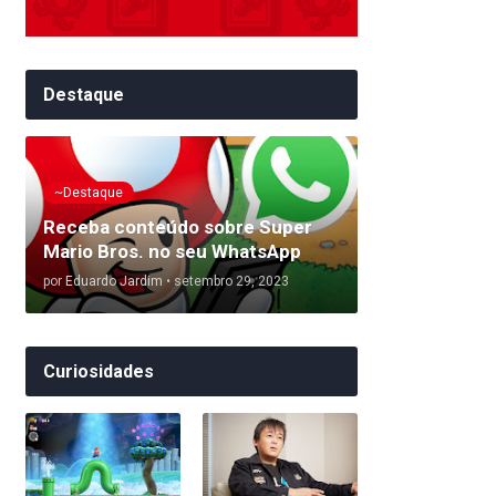
Destaque
~Destaque
Receba conteúdo sobre Super
Mario Bros. no seu WhatsApp
por
Eduardo Jardim
•
setembro 29, 2023
Curiosidades