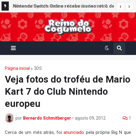
Nintendo Switch Online recebe ícones retrô de
Mario Paint (SNES) e Mario Kart: Super Circuit
(GBA)
Página inicial
3DS
Veja fotos do troféu de Mario
Kart 7 do Club Nintendo
europeu
por
Bernardo Schmitberger
•
agosto 09, 2012
1
Cerca de um mês atrás, foi
anunciado
pela própria Big N que