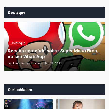
Destaque
~Destaque
Receba conteúdo sobre Super Mario Bros.
no seu WhatsApp
por
Eduardo Jardim
•
setembro 29, 2023
Curiosidades