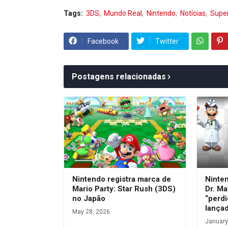
Tags:
3DS
Mundo Real
Nintendo
Notícias
Super
Facebook
Twitter
Postagens relacionadas
Nintendo registra marca de
Ninte
Mario Party: Star Rush (3DS)
Dr. Ma
no Japão
“perdi
lança
May 28, 2026
January