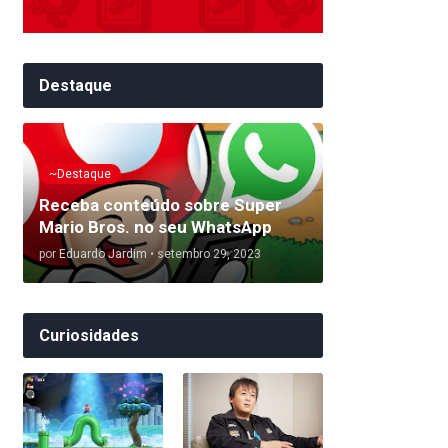
Destaque
~Destaque
Receba conteúdo sobre Super
Mario Bros. no seu WhatsApp
por
Eduardo Jardim
•
setembro 29, 2023
Curiosidades