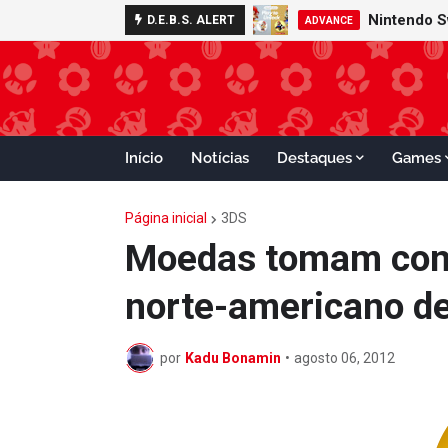
Nintendo S
D.E.B.S. ALERT
ADVANCE
Início
Notícias
Destaques
Games
Página inicial
3DS
Moedas tomam cont
norte-americano de
por
Kadu Bonamin
•
agosto 06, 2012