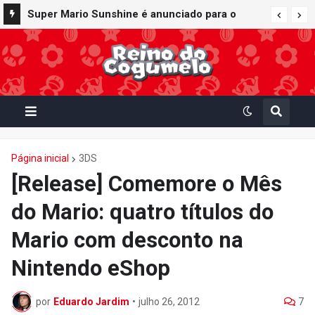
Super Mario Sunshine é anunciado para o
Nintendo GameCube - Nintendo Classics do
Nintendo Switch Online
Página inicial
3DS
[Release] Comemore o Mês
do Mario: quatro títulos do
Mario com desconto na
Nintendo eShop
por
Eduardo Jardim
•
julho 26, 2012
7