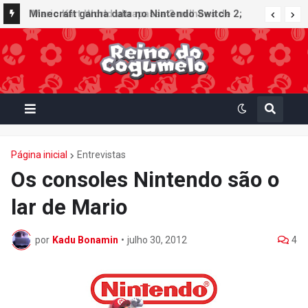
Minecraft ganha data no Nintendo Switch 2;
Super Mario Mash-Up receberá atualização
gráfica exclusiva
Página inicial
Entrevistas
Os consoles Nintendo são o
lar de Mario
por
Kadu Bonamin
•
julho 30, 2012
4