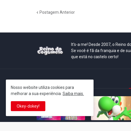
Postagem Anterior
It's-a me! Desde 2007, o Reino 
Se você é fã da franquia e de su
que está no castelo certo!
This is cinema!
Nosso website utiliza cookies para
melhorar a sua experiência.
Saiba mais.
Okey-dokey!
Super Mario Galaxy: O
Yoshi and the
Filme: BEAMS lança
Mysterious Book só