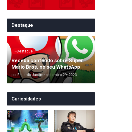
Destaque
~Destaque
Receba conteúdo sobre Super
Mario Bros. no seu WhatsApp
por
Eduardo Jardim
•
setembro 29, 2023
Curiosidades