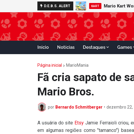
Mario Kart W
Minecraft 
D.E.B.S. ALERT
NOTÍCIAS
KART
Início
Notícias
Destaques
Games
Página inicial
MarioMania
Fã cria sapato de 
Mario Bros.
por
Bernardo Schmitberger
•
dezembro 22,
A usuária do site
Etsy
Jamie Ferraioli criou, 
em algumas regiões como "tamanco") base