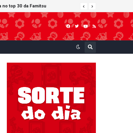
ra no top 30 da Famitsu
 atualização gráfica exclusiva