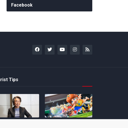
Facebook
rist Tips
amoto incentiva
Nintendo compartilha 5
os desenvolvedores
dicas para dominar as