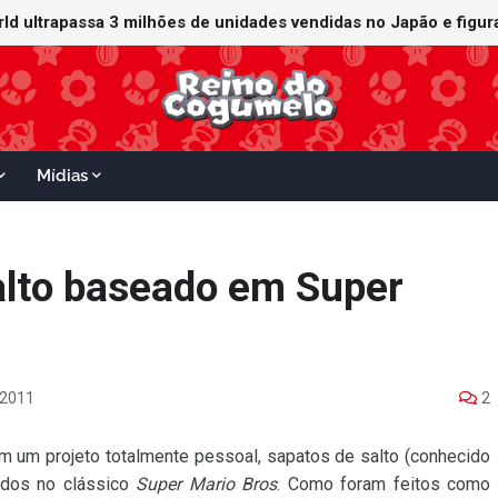
orld ultrapassa 3 milhões de unidades vendidas no Japão e figu
ganha data no Nintendo Switch 2; Super Mario Mash-Up receberá
Mídias
salto baseado em Super
 2011
2
em um projeto totalmente pessoal, sapatos de salto (conhecido
ados no clássico
Super Mario Bros
. Como foram feitos como