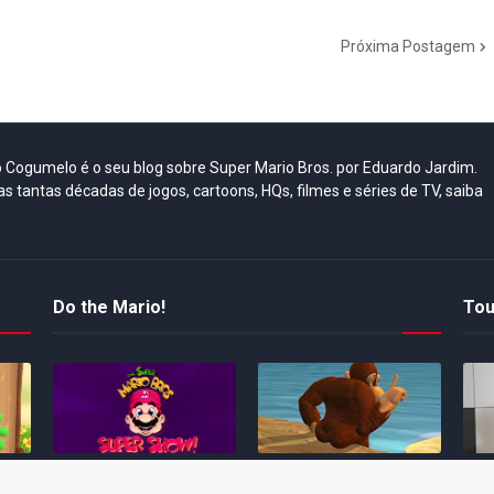
Próxima Postagem
do Cogumelo é o seu blog sobre Super Mario Bros. por Eduardo Jardim.
as tantas décadas de jogos, cartoons, HQs, filmes e séries de TV, saiba
Do the Mario!
Tou
Desenho clássico The
Ex-artista da Rare
Miy
Super Mario Bros. Super
descarta série de TV
nov