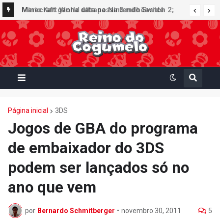
Minecraft ganha data no Nintendo Switch 2;
Super Mario Mash-Up receberá atualização
gráfica exclusiva
Página inicial
3DS
Jogos de GBA do programa
de embaixador do 3DS
podem ser lançados só no
ano que vem
por
Bernardo Schmitberger
•
novembro 30, 2011
5