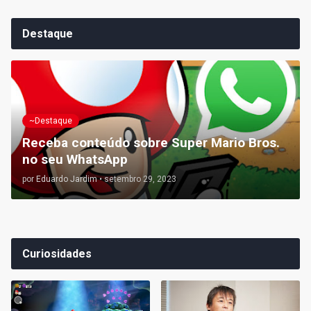
Destaque
~Destaque
Receba conteúdo sobre Super Mario Bros.
no seu WhatsApp
por
Eduardo Jardim
•
setembro 29, 2023
Curiosidades