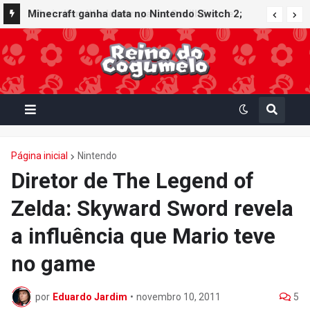
Minecraft ganha data no Nintendo Switch 2;
Super Mario Mash-Up receberá atualização
gráfica exclusiva
Página inicial
Nintendo
Diretor de The Legend of
Zelda: Skyward Sword revela
a influência que Mario teve
no game
por
Eduardo Jardim
•
novembro 10, 2011
5