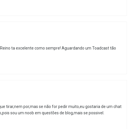
, o Reino ta excelente como sempre! Aguardando um Toadcast tão
 tirar,nem por,mas se não for pedir muito,eu gostaria de um chat
o,pois sou um noob em questões de blog,mais se possivel.