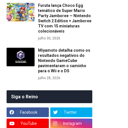
Furuta lança Choco Egg
temático de Super Mario
Party Jamboree — Nintendo
Switch 2 Edition + Jamboree
TV com 15 miniaturas
colecionáveis
julho 30, 2026
Miyamoto detalha como os
resultados negativos do
Nintendo GameCube
pavimentaram o caminho
para o Wii e o DS
julho 28, 2026
Siga o Reino
Facebook
Twitter
YouTube
Instagram