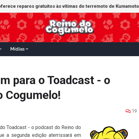
Mídias
 para o Toadcast - o
o Cogumelo!
19
do Toadcast - o podcast do Reino do
ue a segunda edição aterrissará em