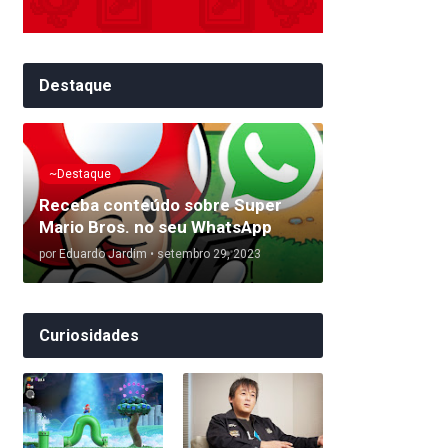
Destaque
~Destaque
Receba conteúdo sobre Super
Mario Bros. no seu WhatsApp
por
Eduardo Jardim
•
setembro 29, 2023
Curiosidades