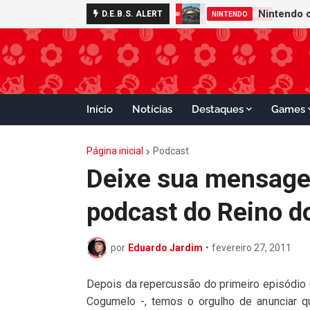
D.E.B.S. ALERT
MARIO TENNIS
Início
Notícias
Destaques
Games
Página inicial
Podcast
Deixe sua mensagem
podcast do Reino d
por
Eduardo Jardim
•
fevereiro 27, 2011
Depois da repercussão do primeiro episódio 
Cogumelo -, temos o orgulho de anunciar q