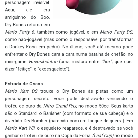
personagem invisível.
Aqui, ele era
amiguinho do Boo.
Dry Bones retorna em
Mario Party 8
, também como jogável, e em
Mario Party DS
,
como não-jogável (mas como o responsável por transformar
o Donkey Kong em pedra). No último, você até mesmo pode
enfrentar o Dry Bones cara a cara numa batalha de chefão, no
mini-game
Hexoskeleton
(uma mistura entre
"hex"
, que quer
dizer "feitiço", e "exoesqueleto").
Estrada de Ossos
Mario Kart DS
trouxe o Dry Bones às pistas como um
personagem secreto: você pode destravá-lo vencendo o
troféu de ouro da
Nitro Grand Prix
, no modo 50cc. Seus karts
são o Standard, o Banisher (com formato de sua cabeça) e o
divertido Dry Bomber (parecido com um tanque de guerra). Em
Mario Kart Wii
, o esqueleto reaparece, e é destravado se você
ganhar o troféu de ouro na Copa da Folha
(Leaf Cup)
no modo