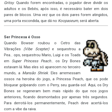
Gritsy
. Quando forem encontradas, o jogador deve dividir os
adultos e os Bebês; após isso, é necessário bater em dois
pares de blocos. Uma vez que os dois pares forem atingidos,
uma porta escondida, que dá no
Koopaseum
, será aberta.
Ser Princesa é Osso
Quando Bowser roubou o Cetro das
Vibrações
(Vibe Scepter)
e sequestrou a
Pea... ops, sequestrou Mario, Luigi e os Toads
em
Super Princess Peach
... os Dry Bones
estavam lá. Mas eles só aparecem no terceiro
mundo, a
Mansão Shriek
. Eles arremessam
ossos na heroína do jogo, a Princesa Peach, que os pode
bloquear golpeando com o Perry, seu guarda-sol. Aqui, os Dry
Bones se regeneram bem mais rápido do que nos jogos
anteriores, ficando desmontados por apenas três segundos.
Para derrotá-los permanentemente, Peach deve acertá-los
com a vibe da raiva.