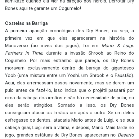
kamikaze quando ela vier na direção dos heróis. Derrotar Dry
Bones aqui te garante um Cogumelo!
Costelas na Barriga
A primeira aparição cronológica dos Dry Bones, ou seja, a
primeira vez em que eles apareceram na história do
Marioverso (ao invés dos jogos), foi em
Mario & Luigi:
Partners in Time
, durante a invasão Shroob ao Reino do
Cogumelo. Por mais estranho que pareça, os Dry Bones
moravam exclusivamente dentro da barriga do gigantesco
Yoob (uma mistura entre um Yoshi, um Shroob e o Faustão).
Aqui, eles arremessam ossos novamente, mas se derem um
pulo antes de fazê-lo, isso indica que o projétil passará por
cima da cabeça dos irmãos e não há necessidade de pular, ou
eles serão atingidos. Somado a isso, os Dry Bones
conseguiam atacar os Irmãos um após o outro. Se um deles
esfregasse os dentes, atacaria Mario antes de Luigi, e se sua
cabeça girar, Luigi será a vítima, e depois, Mario. Mais tarde no
jogo, grandes estátuas de Dry Bones apareceram no
Deserto