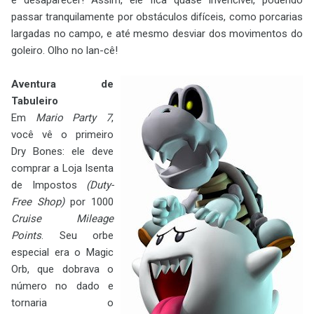
e desaparecer! Assim, ele fica quase invencível, podendo
passar tranquilamente por obstáculos difíceis, como porcarias
largadas no campo, e até mesmo desviar dos movimentos do
goleiro. Olho no lan-cê!
Aventura de
Tabuleiro
Em
Mario Party 7
,
você vê o primeiro
Dry Bones: ele deve
comprar a Loja Isenta
de Impostos
(Duty-
Free Shop)
por 1000
Cruise Mileage
Points
. Seu orbe
especial era o Magic
Orb, que dobrava o
número no dado e
tornaria o