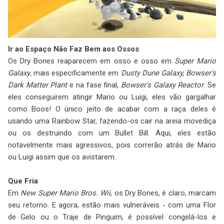
Ir ao Espaço Não Faz Bem aos Ossos
Os Dry Bones reaparecem em osso e osso em
Super Mario
Galaxy
, mais especificamente em
Dusty Dune Galaxy, Bowser's
Dark Matter Plant
e na fase final,
Bowser's Galaxy Reactor
. Se
eles conseguirem atingir Mario ou Luigi, eles vão gargalhar
como Boos! O único jeito de acabar com a raça deles é
usando uma Rainbow Star, fazendo-os cair na areia movediça
ou os destruindo com um Bullet Bill. Aqui, eles estão
notavelmente mais agressivos, pois correrão atrás de Mario
ou Luigi assim que os avistarem.
Que Fria
Em
New Super Mario Bros. Wii
, os Dry Bones, é claro, marcam
seu retorno. E agora, estão mais vulneráveis - com uma Flor
de Gelo ou o Traje de Pinguim, é possível congelá-los e