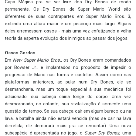
Capa Mágica pra se ver livre dos Dry Bones de modo
permanente. Os Dry Bones de Super Mario World são
diferentes de suas contrapartes em Super Mario Bros. 3,
exibindo uma altura maior e um pescoço mais largo. Alguns
deles arremessam ossos - mais uma vez enfatizando a velha
teoria da esperta evolução dos inimigos ao passar dos jogos.
Ossos Gordos
Em
New Super Mario Bros.
, os Dry Bones eram comandados
por Bowser Jr., e implantados no propósito de impedir o
progresso de Mario nas torres e castelos. Assim como nas
plataformas anteriores, ao pular num Dry Bones, ele se
desmancharia, mas um toque especial à sua mecânica foi
adicionado: sua cabeça cairia longe do corpo. Uma vez
desmoronado, no entanto, sua revitalização é somente uma
questão de tempo. Se sua cabeça cair em algum buraco ou na
lava, a batalha ainda não estará vencida (mas se cair na lava
derretida, ele demorará mais pra se remontar). Uma nova
subespécie é apresentada no jogo: o
Super Dry Bones
, uma