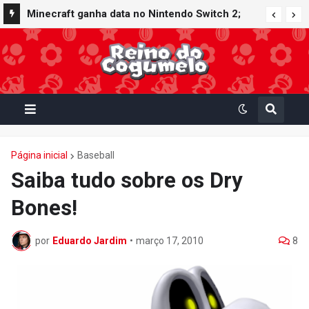
Minecraft ganha data no Nintendo Switch 2;
Super Mario Mash-Up receberá atualização
gráfica exclusiva
Página inicial
Baseball
Saiba tudo sobre os Dry
Bones!
por
Eduardo Jardim
•
março 17, 2010
8