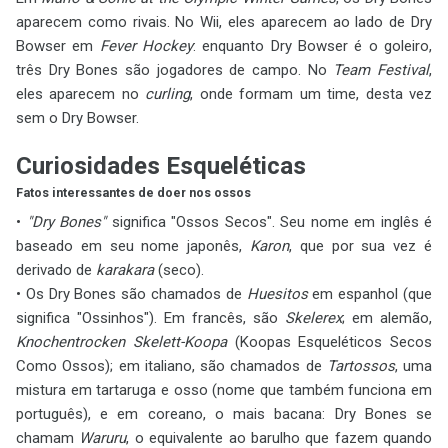
aparecem como rivais. No Wii, eles aparecem ao lado de Dry
Bowser em
Fever Hockey
: enquanto Dry Bowser é o goleiro,
três Dry Bones são jogadores de campo. No
Team Festival
,
eles aparecem no
curling
, onde formam um time, desta vez
sem o Dry Bowser.
Curiosidades Esqueléticas
Fatos interessantes de doer nos ossos
•
"Dry Bones"
significa "Ossos Secos". Seu nome em inglês é
baseado em seu nome japonês,
Karon
, que por sua vez é
derivado de
karakara
(seco).
• Os Dry Bones são chamados de
Huesitos
em espanhol (que
significa "Ossinhos"). Em francês, são
Skelerex
; em alemão,
Knochentrocken Skelett-Koopa
(Koopas Esqueléticos Secos
Como Ossos); em italiano, são chamados de
Tartossos
, uma
mistura em tartaruga e osso (nome que também funciona em
português), e em coreano, o mais bacana: Dry Bones se
chamam
Waruru
, o equivalente ao barulho que fazem quando