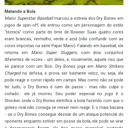
Matando a Bola
Mario Superstar Baseball
marcou a estreia dos Dry Bones em
jogos de spin-off; ele entrou como um personagem do estilo
"técnica" como parte do time de Bowser. Suas quatro cores
eram brancas, vermelho, verde e azul (não confundir com as
cores impostas na série Paper Mario). Falando em baseball, ele
retorna em
Mario Super Sluggers
, com dois conjuntos
diferentes de vozes - um deles, é, novamente, aquele riso que
se parece com um Boo. Dry Bones joga em
Mario Strikers
Charged
na defesa, e prova ser bastante veloz, ou seja, ele
pode reagir e correr rápido em campo. Mas como não se pode
ter tudo, o Dry Bones é ruim de passe - mas não culpe o
coitado... ele já morreu. Seu poder especial no jogo é o
Shocker, onde o Dry Bones eletrifica a bola fazendo com que o
goleiro rival não consiga se mexer nem reagir. E o mais bacana
- se o Dry Bones conseguir desviar de um ataque potencial do
oponente enquanto estiver em posse da bola, ele pode se virar