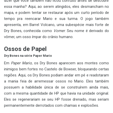
dizer que você também não ficou confuso antes de descobrir
essa manha? Aqui, ao serem atingidos, eles desmancham no
mapa, e podem tentar se restaurar após um curto período de
tempo pra reencarar Mario e sua turma. O jogo também
apresenta, em Barrel Volcano, uma subespécie mais forte de
Dry Bones, conhecida como
Vomer
. Seu nome é derivado do
vômer, um osso ímpar do crânio humano.
Ossos de Papel
Dry Bones na série Paper Mario
Em
Paper Mario
, os Dry Bones aparecem aos montes como
inimigos bem fortes no Castelo de Bowser, bloqueando certas
regiões. Aqui, os Dry Bones podiam andar em pé e readotaram
a mania feia de arremessar ossos no Mario. Eles também
possuem a habilidade única de se construírem ainda mais,
com a mesma quantidade de HP que havia na unidade original.
Eles se regenerariam se seu HP fosse drenado, mas seriam
permanentemente derrotados com chamas e explosões.