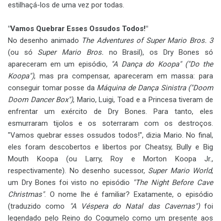
estilhaçá-los de uma vez por todas.
"Vamos Quebrar Esses Ossudos Todos!"
No desenho animado
The Adventures of Super Mario Bros. 3
(ou só
Super Mario Bros.
no Brasil), os Dry Bones só
apareceram em um episódio,
"A Dança do Koopa" ("Do the
Koopa")
, mas pra compensar, apareceram em massa: para
conseguir tomar posse da
Máquina de Dança Sinistra ("Doom
Doom Dancer Box")
, Mario, Luigi, Toad e a Princesa tiveram de
enfrentar um exército de Dry Bones. Para tanto, eles
esmurraram tijolos e os soterraram com os destroços.
"Vamos quebrar esses ossudos todos!", dizia Mario. No final,
eles foram descobertos e libertos por Cheatsy, Bully e Big
Mouth Koopa (ou Larry, Roy e Morton Koopa Jr.,
respectivamente). No desenho sucessor,
Super Mario World
,
um Dry Bones foi visto no episódio
"The Night Before Cave
Christmas"
. O nome lhe é familiar? Exatamente, o episódio
(traduzido como
"A Véspera do Natal das Cavernas")
foi
legendado pelo Reino do Cogumelo como um presente aos