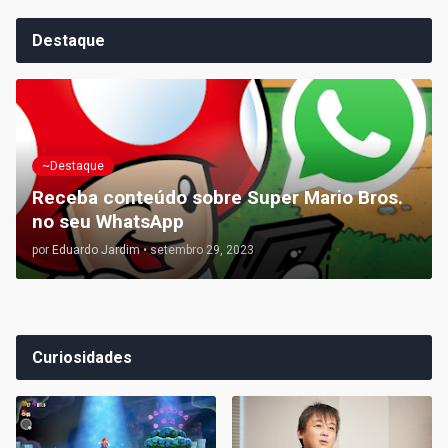
Destaque
~Destaque
Receba conteúdo sobre Super Mario Bros.
no seu WhatsApp
por
Eduardo Jardim
•
setembro 29, 2023
Curiosidades