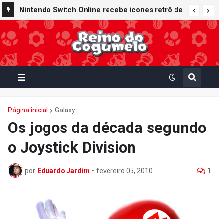
Nintendo Switch Online recebe ícones retrô de
Mario Paint (SNES) e Mario Kart: Super Circuit
(GBA)
Página inicial
Galaxy
Os jogos da década segundo
o Joystick Division
por
Eduardo Jardim
•
fevereiro 05, 2010
1