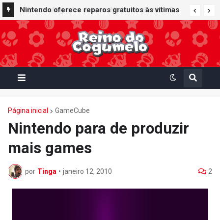
Nintendo oferece reparos gratuitos às vítimas
do terremoto de Kumamoto e doa 50 milhões
de ienes à Cruz Vermelha
Página inicial
GameCube
Nintendo para de produzir
mais games
por
Tinga
•
janeiro 12, 2010
2