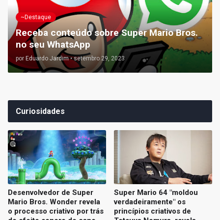
~Destaque
Receba conteúdo sobre Super Mario Bros.
no seu WhatsApp
por
Eduardo Jardim
•
setembro 29, 2023
Curiosidades
Desenvolvedor de Super
Super Mario 64 "moldou
Mario Bros. Wonder revela
verdadeiramente" os
o processo criativo por trás
princípios criativos de