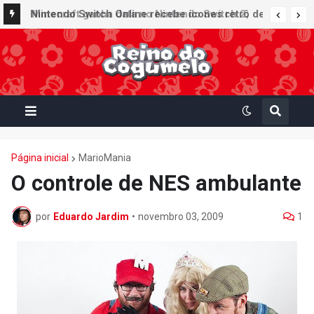
Nintendo Switch Online recebe ícones retrô de
Mario Paint (SNES) e Mario Kart: Super Circuit
(GBA)
Página inicial
MarioMania
O controle de NES ambulante
por
Eduardo Jardim
•
novembro 03, 2009
1