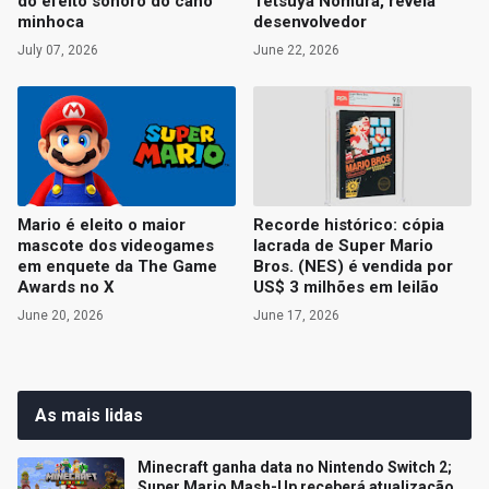
do efeito sonoro do cano
Tetsuya Nomura, revela
minhoca
desenvolvedor
July 07, 2026
June 22, 2026
Mario é eleito o maior
Recorde histórico: cópia
mascote dos videogames
lacrada de Super Mario
em enquete da The Game
Bros. (NES) é vendida por
Awards no X
US$ 3 milhões em leilão
June 20, 2026
June 17, 2026
As mais lidas
Minecraft ganha data no Nintendo Switch 2;
Super Mario Mash-Up receberá atualização