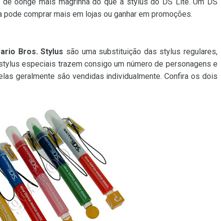
 é de oonge mais magrinha do que a stylus do DS Lite. Um DS
a pode comprar mais em lojas ou ganhar em promoções.
ario Bros. Stylus
são uma substituição das stylus regulares,
as stylus especiais trazem consigo um número de personagens e
elas geralmente são vendidas individualmente. Confira os dois