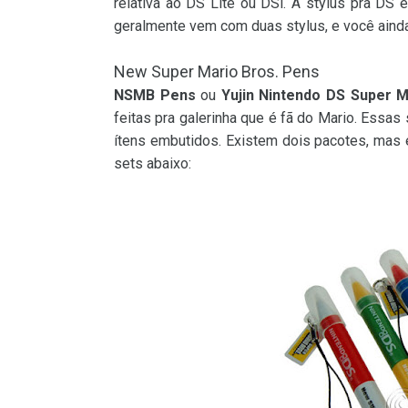
relativa ao DS Lite ou DSi. A stylus pra DS
geralmente vem com duas stylus, e você aind
New Super Mario Bros. Pens
NSMB Pens
ou
Yujin Nintendo DS Super M
feitas pra galerinha que é fã do Mario. Ess
ítens embutidos. Existem dois pacotes, mas 
sets abaixo: