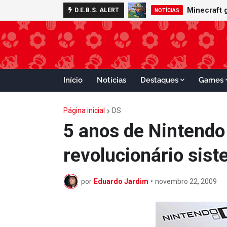
Minecraft 
D.E.B.S. ALERT
NOTÍCIAS
Início
Notícias
Destaques
Games
Página inicial
DS
5 anos de Nintendo
revolucionário sist
por
Eduardo Jardim
•
novembro 22, 2009