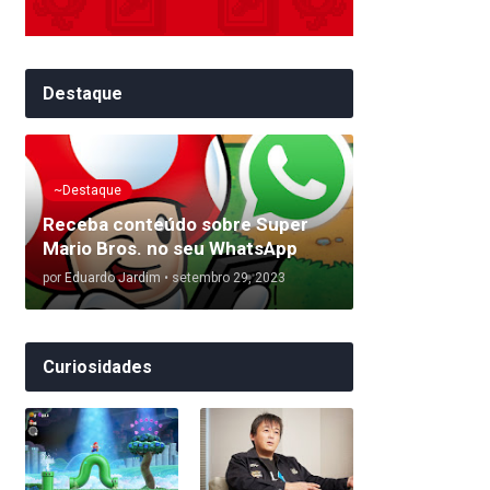
Destaque
~Destaque
Receba conteúdo sobre Super
Mario Bros. no seu WhatsApp
por
Eduardo Jardim
•
setembro 29, 2023
Curiosidades