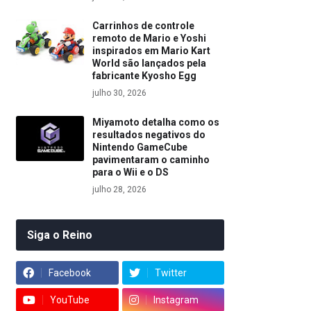
Carrinhos de controle
remoto de Mario e Yoshi
inspirados em Mario Kart
World são lançados pela
fabricante Kyosho Egg
julho 30, 2026
Miyamoto detalha como os
resultados negativos do
Nintendo GameCube
pavimentaram o caminho
para o Wii e o DS
julho 28, 2026
Siga o Reino
Facebook
Twitter
YouTube
Instagram