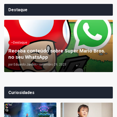
Destaque
~Destaque
Receba conteúdo sobre Super Mario Bros.
no seu WhatsApp
por
Eduardo Jardim
•
setembro 29, 2023
Curiosidades