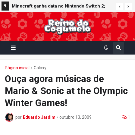
Minecraft ganha data no Nintendo Switch 2;
Super Mario Mash-Up receberá atualização
gráfica exclusiva
Página inicial
Galaxy
Ouça agora músicas de
Mario & Sonic at the Olympic
Winter Games!
por
Eduardo Jardim
•
outubro 13, 2009
1