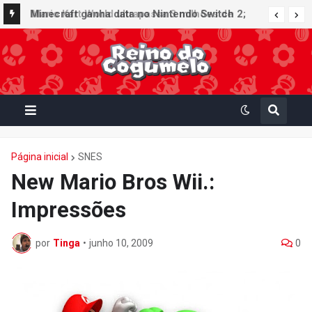
Minecraft ganha data no Nintendo Switch 2;
Super Mario Mash-Up receberá atualização
gráfica exclusiva
Página inicial
SNES
New Mario Bros Wii.:
Impressões
por
Tinga
•
junho 10, 2009
0