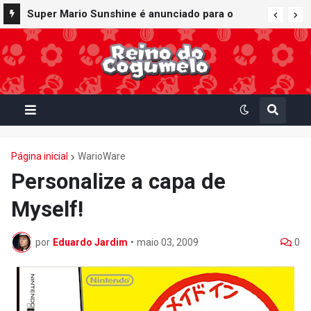
Super Mario Sunshine é anunciado para o
Nintendo GameCube - Nintendo Classics do
Nintendo Switch Online
Página inicial
WarioWare
Personalize a capa de
Myself!
por
Eduardo Jardim
•
maio 03, 2009
0