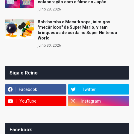
colaboração com o filme no Japão
julho 28, 2026
Bob-bomba e Meca-koopa, inimigos
"mecânicos" de Super Mario, viram
brinquedos de corda no Super Nintendo
World
julho 30, 2026
Siga o Reino
Facebook
Twitter
YouTube
Instagram
Facebook