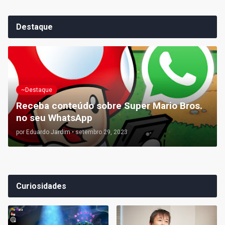
Destaque
~Destaque
Receba conteúdo sobre Super Mario Bros.
no seu WhatsApp
por
Eduardo Jardim
•
setembro 29, 2023
Curiosidades