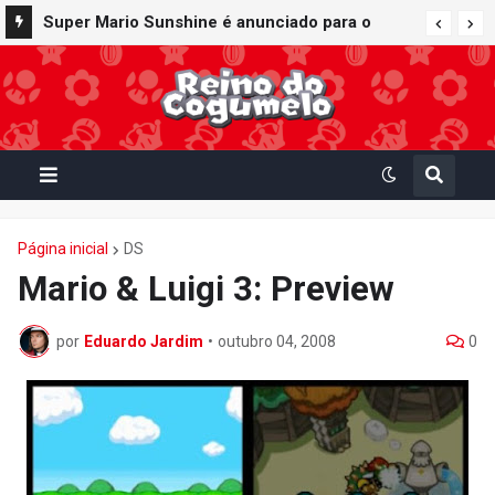
Super Mario Sunshine é anunciado para o
Nintendo GameCube - Nintendo Classics do
Nintendo Switch Online
Página inicial
DS
Mario & Luigi 3: Preview
por
Eduardo Jardim
•
outubro 04, 2008
0