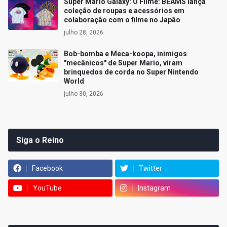
Super Mario Galaxy: O Filme: BEAMS lança
coleção de roupas e acessórios em
colaboração com o filme no Japão
julho 28, 2026
Bob-bomba e Meca-koopa, inimigos
"mecânicos" de Super Mario, viram
brinquedos de corda no Super Nintendo
World
julho 30, 2026
Siga o Reino
Facebook
Twitter
YouTube
Instagram