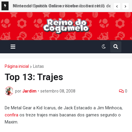
Nintendo Switch Online recebe ícones retrô de
Minecraft ganha data no Nintendo Switch 2;
Mario Paint (SNES) e Mario Kart: Super Circuit
Super Mario Mash-Up receberá atualização
(GBA)
gráfica exclusiva
Página inicial
Listas
Top 13: Trajes
por
Jardim
•
setembro 08, 2008
0
De Metal Gear a Kid Icarus, de Jack Estacado a Jim Minhoca,
confira
os treze trajes mais bacanas dos games segundo o
Maxim.