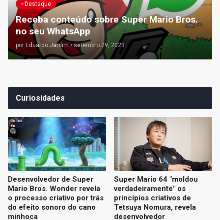
~Destaque
Receba conteúdo sobre Super Mario Bros.
no seu WhatsApp
por
Eduardo Jardim
•
setembro 29, 2023
Curiosidades
Desenvolvedor de Super
Super Mario 64 "moldou
Mario Bros. Wonder revela
verdadeiramente" os
o processo criativo por trás
princípios criativos de
do efeito sonoro do cano
Tetsuya Nomura, revela
minhoca
desenvolvedor