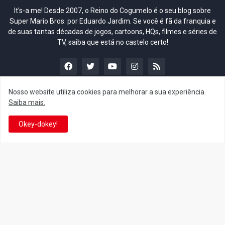
It's-a me! Desde 2007, o Reino do Cogumelo é o seu blog sobre
Super Mario Bros. por Eduardo Jardim. Se você é fã da franquia e
de suas tantas décadas de jogos, cartoons, HQs, filmes e séries de
TV, saiba que está no castelo certo!
Nosso website utiliza cookies para melhorar a sua experiência.
Saiba mais.
This is cinema!
Okey-dokey!
Super Mario Galaxy: O
Yoshi and the Mysterious
Filme: BEAMS lança
Book só nasceu por causa
coleção de roupas e
de Super Mario Galaxy: O