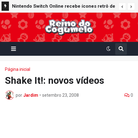
Nintendo Switch Online recebe ícones retrô de
Mario Paint (SNES) e Mario Kart: Super Circuit
(GBA)
Página inicial
Shake It!: novos vídeos
por
Jardim
•
setembro 23, 2008
0