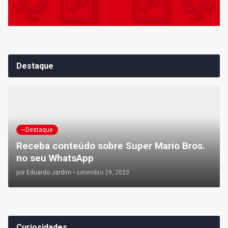
Destaque
~Destaque
Receba conteúdo sobre Super Mario Bros.
no seu WhatsApp
por
Eduardo Jardim
•
setembro 29, 2023
Curiosidades