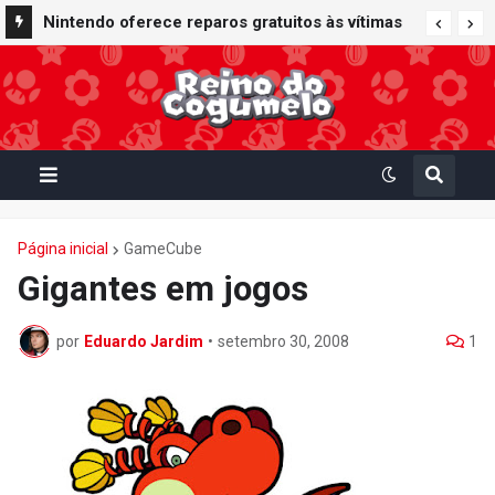
Nintendo oferece reparos gratuitos às vítimas
do terremoto de Kumamoto e doa 50 milhões
de ienes à Cruz Vermelha
Página inicial
GameCube
Gigantes em jogos
por
Eduardo Jardim
•
setembro 30, 2008
1