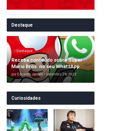
Destaque
~Destaque
Receba conteúdo sobre Super
Mario Bros. no seu WhatsApp
por
Eduardo Jardim
•
setembro 29, 2023
Curiosidades