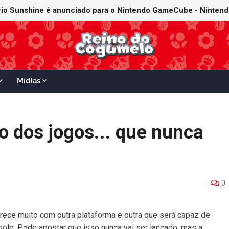
Mídias
o dos jogos... que nunca
0
ece muito com outra plataforma e outra que será capaz de
sole. Pode apostar que isso nunca vai ser lançado, mas a