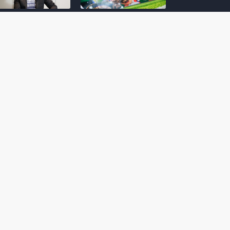
amoto incentiva
Nintendo compartilha 5
os desenvolvedores
dicas para dominar as
riarem com
quadras de tênis em
nticidade e
Mario Tennis Fever
inarem a técnica
(Switch 2)
 28, 2026
February 14, 2026
itorial #5: o app do
Nintendo dá 5 valiosas
hi para bebês Mario
dicas para triunfar na
 confusão de Ledrão
“Caça às esmeraldas”
a polícia de Isle
de Donkey Kong
ino
Bananza
mber 29, 2025
October 05, 2025