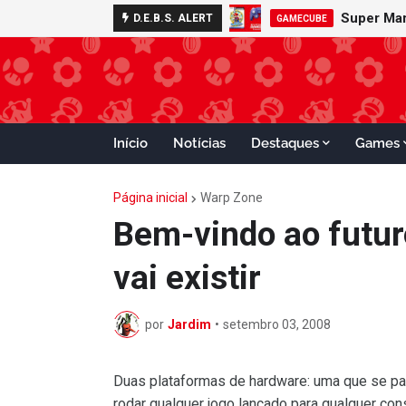
D.E.B.S. ALERT
GAMECUBE
Início
Notícias
Destaques
Games
Página inicial
Warp Zone
Bem-vindo ao futur
vai existir
por
Jardim
•
setembro 03, 2008
Duas plataformas de hardware: uma que se par
rodar qualquer jogo lançado para qualquer con