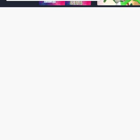
Super Mario Galaxy: O
Yoshi and the
Filme: BEAMS lança
Mysterious Book só
coleção de roupas e
nasceu por causa de
acessórios em
Super Mario Galaxy:
colaboração com o
Filme, revela Miyam
filme no Japão
July 23, 2026
July 28, 2026
Super Mario Galaxy: O
Super Mario Galaxy:
Filme: nova leva de
Filme ganha coleção
action figures com
acessórios em
Rosalina, Bowser Jr. e
colaboração com a g
muito mais é anunciada
Samantha Thavasa
pela San-ei Boeki
July 04, 2026
July 13, 2026