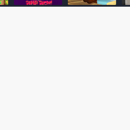
Desenho clássico The
Ex-artista da Rare
Miy
Super Mario Bros. Super
descarta série de TV
nov
Show! voltará a ser
“Donkey Kong Country”
a c
 O
exibido em emissora
como parte da evolução
aute
oto
norte-americana
visual do DK: "era
dom
horrível"
March 20, 2026
July
February 24, 2026
Toad
 O
Mario e Os Simpsons se
Série animada Donkey
Yos
 de
juntam em bizarra arte
Kong Country (1996)
+ a
interna da produção do
retorna ao YouTube de
com 
rife
cartoon Super Mario
forma oficial
Delf
World (1991)
June 19, 2025
Nove
October 07, 2025