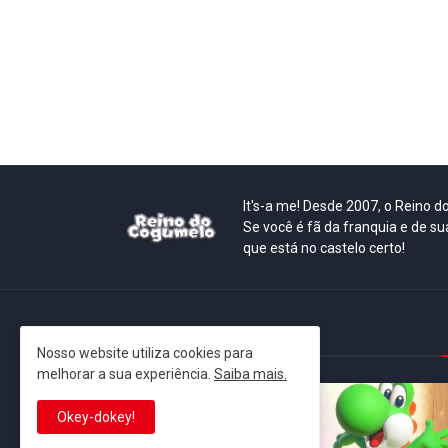
It's-a me! Desde 2007, o Reino 
Se você é fã da franquia e de su
que está no castelo certo!
This is cinema!
Nosso website utiliza cookies para
melhorar a sua experiência.
Saiba mais.
Okey-dokey!