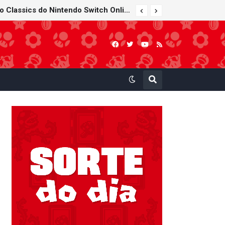
Super Mario Sunshine é anunciado para o Nintendo GameCube - Nintendo Classics do Nintendo Switch Online