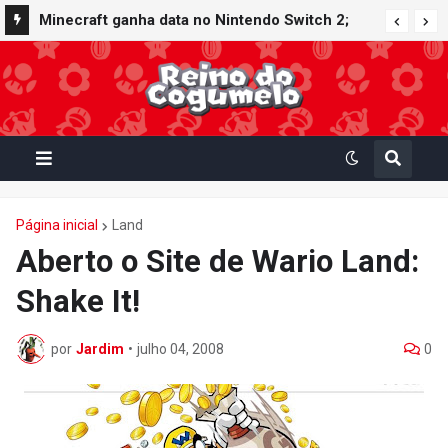
Minecraft ganha data no Nintendo Switch 2;
Super Mario Mash-Up receberá atualização
gráfica exclusiva
Página inicial
Land
Aberto o Site de Wario Land:
Shake It!
por
Jardim
•
julho 04, 2008
0