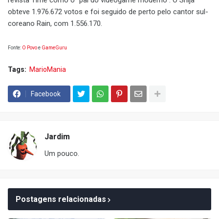
revista Time como o "pai do videogame moderno". O Shija
obteve 1.976.672 votos e foi seguido de perto pelo cantor sul-
coreano Rain, com 1.556.170.
Fonte:
O Povo
e
GameGuru
Tags:
MarioMania
Facebook
Jardim
Um pouco.
Postagens relacionadas