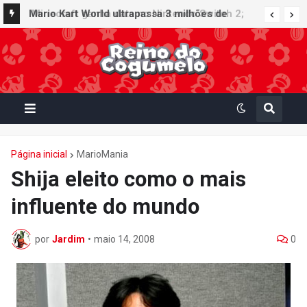
Minecraft ganha data no Nintendo Switch 2;
Mario Kart World ultrapassa 3 milhões de
Super Mario Mash-Up receberá atualização
unidades vendidas no Japão e figura no top 30
gráfica exclusiva
da Famitsu
Página inicial
MarioMania
Shija eleito como o mais
influente do mundo
por
Jardim
•
maio 14, 2008
0