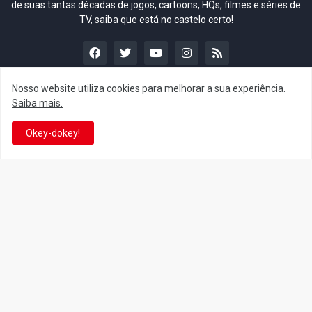
de suas tantas décadas de jogos, cartoons, HQs, filmes e séries de
TV, saiba que está no castelo certo!
Nosso website utiliza cookies para melhorar a sua experiência.
Saiba mais.
This is cinema!
Okey-dokey!
Super Mario Galaxy: O
Yoshi and the Mysterious
Filme: BEAMS lança
Book só nasceu por causa
coleção de roupas e
de Super Mario Galaxy: O
acessórios em colaboração
Filme, revela Miyamoto
com o filme no Japão
July 23, 2026
July 28, 2026