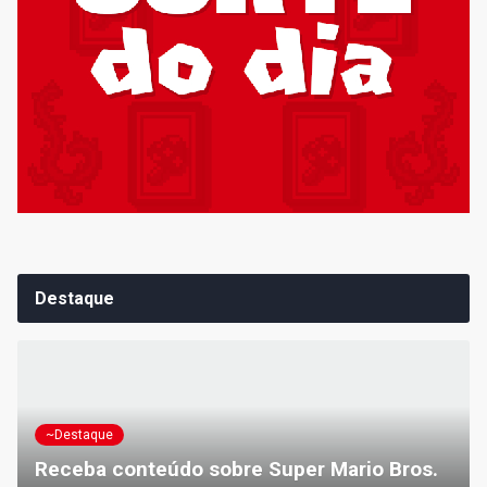
Destaque
~Destaque
Receba conteúdo sobre Super Mario Bros.