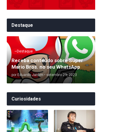
Destaque
~Destaque
Receba conteúdo sobre Super
Mario Bros. no seu WhatsApp
por
Eduardo Jardim
•
setembro 29, 2023
Curiosidades