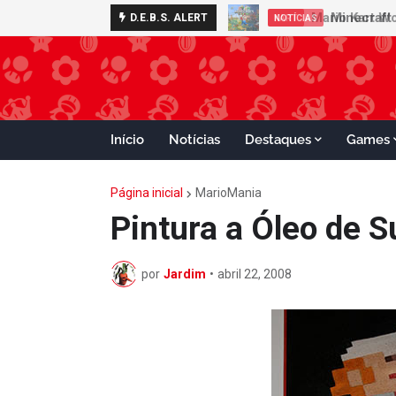
Minecraft 
D.E.B.S. ALERT
NOTÍCIAS
Início
Notícias
Destaques
Games
Página inicial
MarioMania
Pintura a Óleo de S
por
Jardim
•
abril 22, 2008