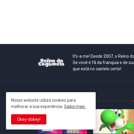
It's-a me! Desde 2007, o Reino 
Se você é fã da franquia e de su
que está no castelo certo!
This is cinema!
Nosso website utiliza cookies para
melhorar a sua experiência.
Saiba mais.
Okey-dokey!