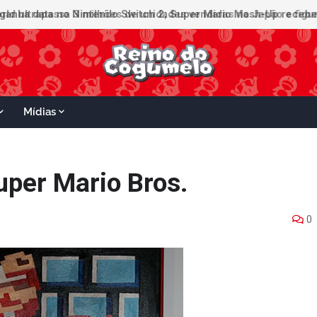
ganha data no Nintendo Switch 2; Super Mario Mash-Up receberá
Mídias
uper Mario Bros.
0