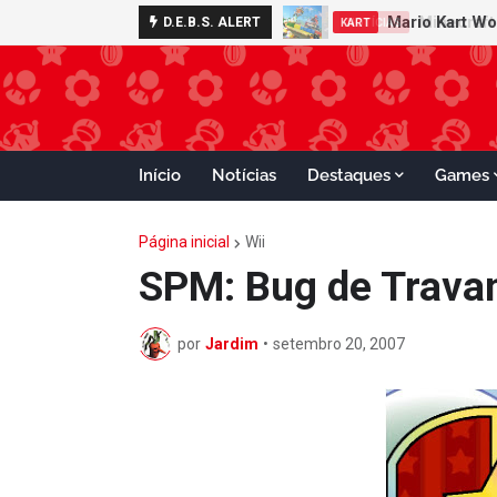
Mario Kart W
Minecraft 
D.E.B.S. ALERT
NOTÍCIAS
KART
Início
Notícias
Destaques
Games
Página inicial
Wii
SPM: Bug de Trava
por
Jardim
•
setembro 20, 2007