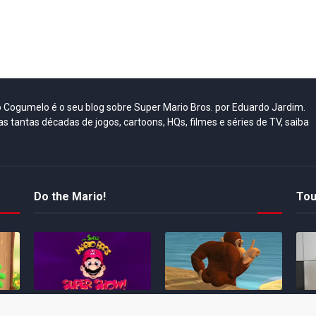
do Cogumelo é o seu blog sobre Super Mario Bros. por Eduardo Jardim.
as tantas décadas de jogos, cartoons, HQs, filmes e séries de TV, saiba
Do the Mario!
Tou
Desenho clássico The
Ex-artista da Rare
Miy
Super Mario Bros. Super
descarta série de TV
nov