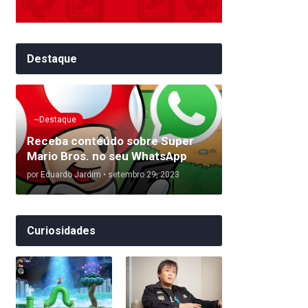
Destaque
~Destaque
Receba conteúdo sobre Super
Mario Bros. no seu WhatsApp
por
Eduardo Jardim
•
setembro 29, 2023
Curiosidades