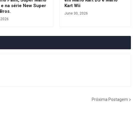
io Paint, Super Mario
em Mario Kart DS e Mario
 e na série New Super
Kart Wii
Bros.
June 30, 2026
, 2026
Próxima Postagem