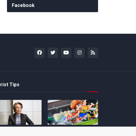
Facebook
rist Tips
amoto incentiva
Nintendo compartilha 5
os desenvolvedores
dicas para dominar as