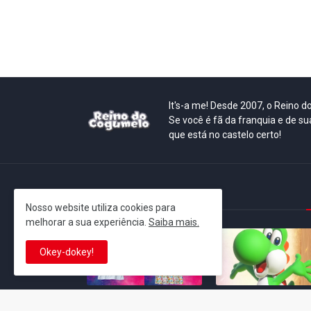
It's-a me! Desde 2007, o Reino 
Se você é fã da franquia e de su
que está no castelo certo!
This is cinema!
Nosso website utiliza cookies para
melhorar a sua experiência.
Saiba mais.
Okey-dokey!
Super Mario Galaxy: O
Yoshi and the
Filme: BEAMS lança
Mysterious Book só