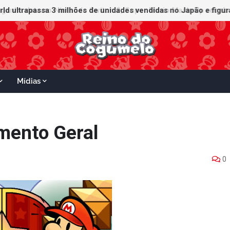
orld ultrapassa 3 milhões de unidades vendidas no Japão e figu
ganha data no Nintendo Switch 2; Super Mario Mash-Up receberá
Mídias
mento Geral
0