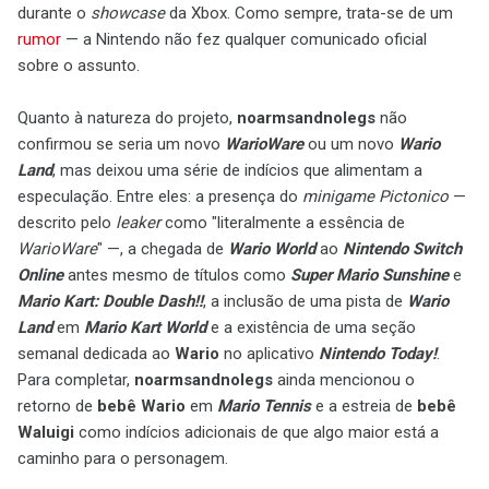
durante o
showcase
da Xbox. Como sempre, trata-se de um
rumor
— a Nintendo não fez qualquer comunicado oficial
sobre o assunto.
Quanto à natureza do projeto,
noarmsandnolegs
não
confirmou se seria um novo
WarioWare
ou um novo
Wario
Land
, mas deixou uma série de indícios que alimentam a
especulação. Entre eles: a presença do
minigame
Pictonico
—
descrito pelo
leaker
como "literalmente a essência de
WarioWare
" —, a chegada de
Wario World
ao
Nintendo Switch
Online
antes mesmo de títulos como
Super Mario Sunshine
e
Mario Kart: Double Dash!!
, a inclusão de uma pista de
Wario
Land
em
Mario Kart World
e a existência de uma seção
semanal dedicada ao
Wario
no aplicativo
Nintendo Today!
.
Para completar,
noarmsandnolegs
ainda mencionou o
retorno de
bebê Wario
em
Mario Tennis
e a estreia de
bebê
Waluigi
como indícios adicionais de que algo maior está a
caminho para o personagem.