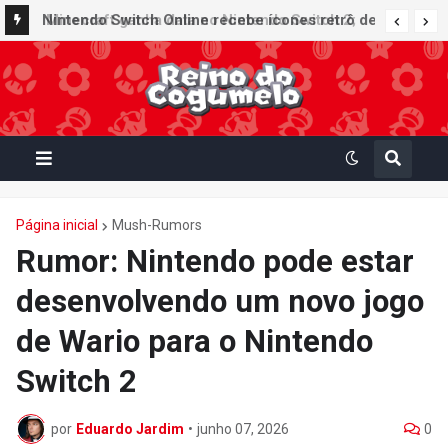
Nintendo Switch Online recebe ícones retrô de
Mario Paint (SNES) e Mario Kart: Super Circuit
(GBA)
Página inicial
Mush-Rumors
Rumor: Nintendo pode estar
desenvolvendo um novo jogo
de Wario para o Nintendo
Switch 2
por
Eduardo Jardim
•
junho 07, 2026
0