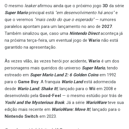
O mesmo
leaker
afirmou ainda que o próximo jogo
3D
da série
Super Mario
principal está
"em desenvolvimento há anos"
e
que o veremos
"mais cedo do que o esperado"
— rumores
paralelos apontam para um lançamento no ano de
2027
.
Também sinalizou que, caso uma
Nintendo Direct
aconteça já
na próxima terça-feira, um eventual jogo de
Wario
não está
garantido na apresentação.
Às vezes vilão, às vezes herói por acidente,
Wario
é um dos
personagens mais queridos do universo
Super Mario
, tendo
estreado em
Super Mario Land 2: 6 Golden Coins
em 1992
para o
Game Boy
. A franquia
Wario Land
está adormecida
desde
Wario Land: Shake It!
, lançado para o
Wii
em 2008 e
desenvolvido pela
Good-Feel
— o mesmo estúdio por trás de
Yoshi and the Mysterious Book
. Já a série
WarioWare
teve sua
edição mais recente em
WarioWare: Move It!
, lançado para o
Nintendo Switch
em 2023.