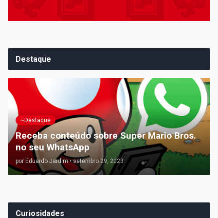
Destaque
~Destaque
Receba conteúdo sobre Super Mario Bros.
no seu WhatsApp
por
Eduardo Jardim
•
setembro 29, 2023
Curiosidades