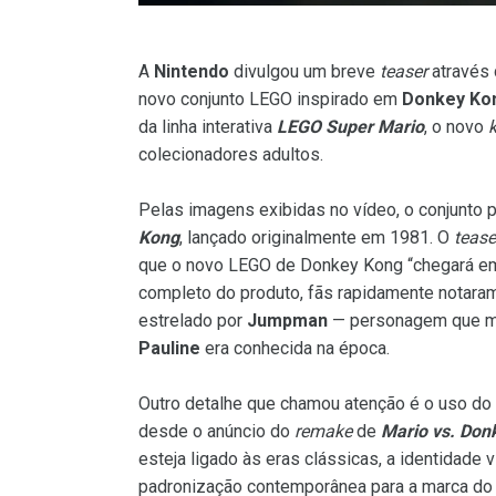
A
Nintendo
divulgou um breve
teaser
através 
novo conjunto LEGO inspirado em
Donkey Ko
da linha interativa
LEGO Super Mario
, o novo
k
colecionadores adultos.
Pelas imagens exibidas no vídeo, o conjunto 
Kong
, lançado originalmente em 1981. O
tease
que o novo LEGO de Donkey Kong “chegará em 
completo do produto, fãs rapidamente notar
estrelado por
Jumpman
— personagem que mai
Pauline
era conhecida na época.
Outro detalhe que chamou atenção é o uso do
desde o anúncio do
remake
de
Mario vs. Don
esteja ligado às eras clássicas, a identidade
padronização contemporânea para a marca do g