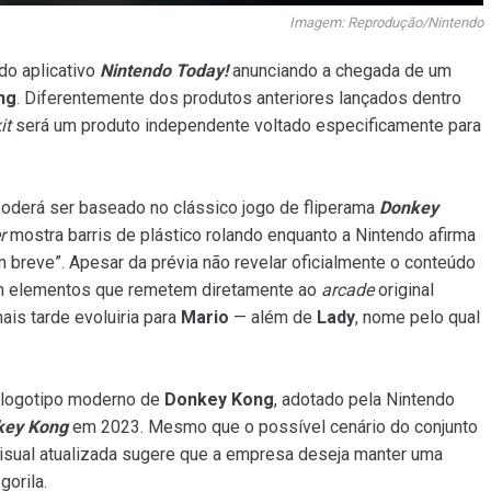
Imagem: Reprodução/Nintendo
do aplicativo
Nintendo Today!
anunciando a chegada de um
ng
. Diferentemente dos produtos anteriores lançados dentro
it
será um produto independente voltado especificamente para
poderá ser baseado no clássico jogo de fliperama
Donkey
r
mostra barris de plástico rolando enquanto a Nintendo afirma
breve”. Apesar da prévia não revelar oficialmente o conteúdo
am elementos que remetem diretamente ao
arcade
original
s tarde evoluiria para
Mario
— além de
Lady
, nome pelo qual
 logotipo moderno de
Donkey Kong
, adotado pela Nintendo
key Kong
em 2023. Mesmo que o possível cenário do conjunto
 visual atualizada sugere que a empresa deseja manter uma
orila.