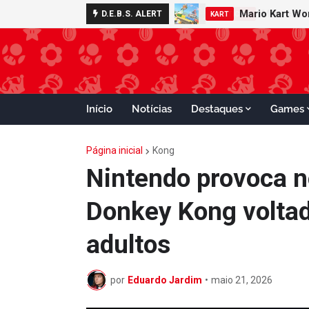
Minecraft 
D.E.B.S. ALERT
NOTÍCIAS
Início
Notícias
Destaques
Games
Página inicial
Kong
Nintendo provoca 
Donkey Kong voltad
adultos
por
Eduardo Jardim
•
maio 21, 2026