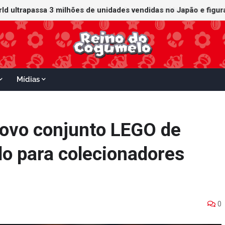
ganha data no Nintendo Switch 2; Super Mario Mash-Up receberá
Mídias
novo conjunto LEGO de
o para colecionadores
0