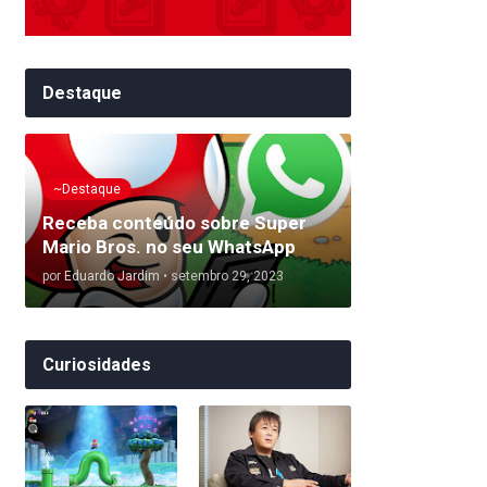
Destaque
~Destaque
Receba conteúdo sobre Super
Mario Bros. no seu WhatsApp
por
Eduardo Jardim
•
setembro 29, 2023
Curiosidades