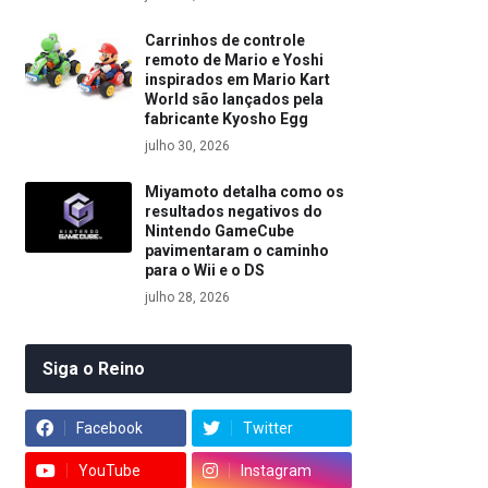
Carrinhos de controle
remoto de Mario e Yoshi
inspirados em Mario Kart
World são lançados pela
fabricante Kyosho Egg
julho 30, 2026
Miyamoto detalha como os
resultados negativos do
Nintendo GameCube
pavimentaram o caminho
para o Wii e o DS
julho 28, 2026
Siga o Reino
Facebook
Twitter
YouTube
Instagram