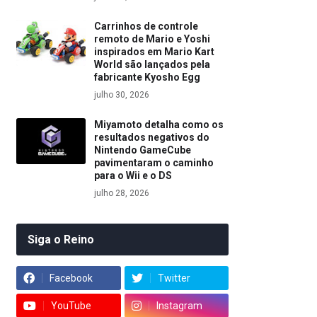
Carrinhos de controle
remoto de Mario e Yoshi
inspirados em Mario Kart
World são lançados pela
fabricante Kyosho Egg
julho 30, 2026
Miyamoto detalha como os
resultados negativos do
Nintendo GameCube
pavimentaram o caminho
para o Wii e o DS
julho 28, 2026
Siga o Reino
Facebook
Twitter
YouTube
Instagram