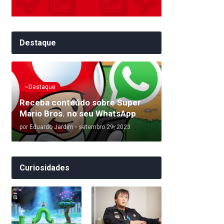
Destaque
~Destaque
Receba conteúdo sobre Super
Mario Bros. no seu WhatsApp
por
Eduardo Jardim
•
setembro 29, 2023
Curiosidades