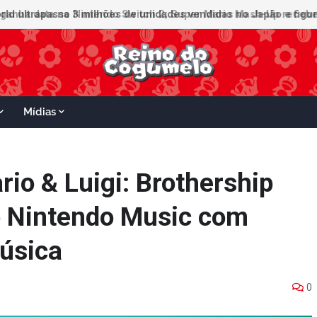
ganha data no Nintendo Switch 2; Super Mario Mash-Up receberá
Mídias
rio & Luigi: Brothership
vo Nintendo Music com
úsica
0