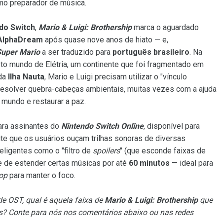
o preparador de música.
do Switch
,
Mario & Luigi: Brothership
marca o aguardado
AlphaDream
após quase nove anos de hiato — e,
Super Mario
a ser traduzido para
português brasileiro
. Na
sto mundo de Elétria, um continente que foi fragmentado em
 da
Ilha Nauta
, Mario e Luigi precisam utilizar o "vínculo
e resolver quebra-cabeças ambientais, muitas vezes com a ajuda
o mundo e restaurar a paz.
ara assinantes do
Nintendo Switch Online
, disponível para
mite que os usuários ouçam trilhas sonoras de diversas
eligentes como o "filtro de
spoilers
" (que esconde faixas de
e de estender certas músicas por até
60 minutos
— ideal para
op
para manter o foco.
 de OST, qual é aquela faixa de
Mario & Luigi:
Brothership
que
itos? Conte para nós nos comentários abaixo ou nas redes