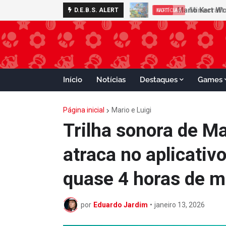
Minecraft 
D.E.B.S. ALERT
NOTÍCIAS
Início
Notícias
Destaques
Games
Página inicial
Mario e Luigi
Trilha sonora de Ma
atraca no aplicati
quase 4 horas de m
por
Eduardo Jardim
•
janeiro 13, 2026