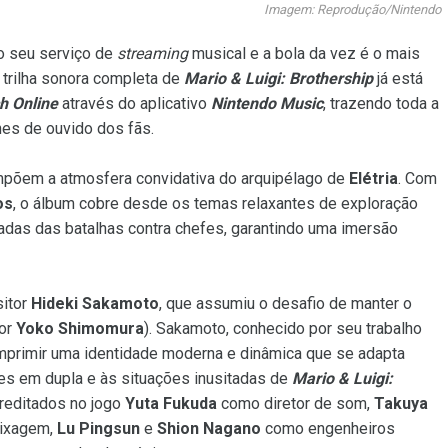
Imagem: Reprodução/Nintendo
o seu serviço de
streaming
musical e a bola da vez é o mais
trilha sonora completa de
Mario & Luigi: Brothership
já está
h Online
através do aplicativo
Nintendo Music
, trazendo toda a
nes de ouvido dos fãs.
põem a atmosfera convidativa do arquipélago de
Elétria
. Com
os
, o álbum cobre desde os temas relaxantes de exploração
adas das batalhas contra chefes, garantindo uma imersão
sitor
Hideki Sakamoto
, que assumiu o desafio de manter o
por
Yoko Shimomura
). Sakamoto, conhecido por seu trabalho
imprimir uma identidade moderna e dinâmica que se adapta
es em dupla e às situações inusitadas de
Mario & Luigi:
creditados no jogo
Yuta Fukuda
como diretor de som,
Takuya
mixagem,
Lu Pingsun
e
Shion Nagano
como engenheiros