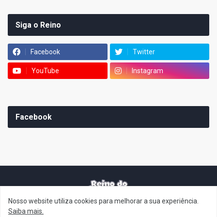
Siga o Reino
Facebook
Twitter
YouTube
Instagram
Facebook
Nosso website utiliza cookies para melhorar a sua experiência.
It's-a me! Desde 2007, o Reino do Cogumelo é o seu blog sobre
Saiba mais.