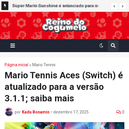
Super Mario Sunshine é anunciado para o
Nintendo GameCube - Nintendo Classics do
Nintendo Switch Online
Página inicial
Mario Tennis
Mario Tennis Aces (Switch) é
atualizado para a versão
3.1.1; saiba mais
por
Kadu Bonamin
•
dezembro 17, 2025
0