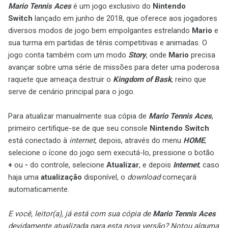
Mario Tennis Aces
é um jogo exclusivo do
Nintendo
Switch
lançado em junho de 2018, que oferece aos jogadores
diversos modos de jogo bem empolgantes estrelando
Mario
e
sua turma em partidas de tênis competitivas e animadas. O
jogo conta também com um modo
Story
, onde
Mario
precisa
avançar sobre uma série de missões para deter uma poderosa
raquete que ameaça destruir o
Kingdom of Bask
, reino que
serve de cenário principal para o jogo.
Para atualizar manualmente sua cópia de
Mario Tennis Aces
,
primeiro certifique-se de que seu console
Nintendo Switch
está conectado à
internet
, depois, através do menu
HOME
,
selecione o ícone do jogo sem executá-lo, pressione o botão
+
ou
-
do controle, selecione
Atualizar
, e depois
Internet
; caso
haja uma
atualização
disponível, o
download
começará
automaticamente.
E você, leitor(a), já está com sua cópia de
Mario Tennis Aces
devidamente atualizada para esta nova versão? Notou alguma