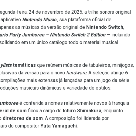
segunda-feira, 24 de novembro de 2025, a trilha sonora original
aplicativo
Nintendo Music
., sua plataforma oficial de
 apenas as músicas da versão original de
Nintendo Switch
,
rio Party Jamboree – Nintendo Switch 2 Edition
— incluindo
solidando em um único catálogo todo o material musical
ylists
temáticas
que reúnem músicas de tabuleiros, minijogos,
clusivos da versão para o novo
hardware
. A seleção atinge
6
ompilações mais extensas já lançadas para um jogo da série
roduções musicais dinâmicas e variedade de estilos.
Jamboree
é conferida a nomes relativamente novos à franquia
eral de som
ficou a cargo de
Ichiro Shimakura
, enquanto
mo
diretores de som
. A composição foi liderada por
onais do compositor
Yuta Yamaguchi
.