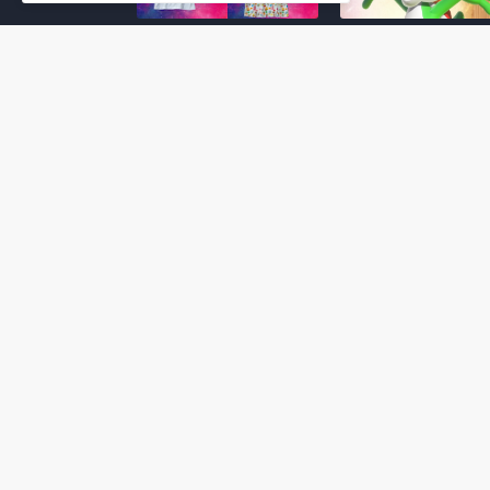
Super Mario Galaxy: O
Yoshi and the
Filme: BEAMS lança
Mysterious Book só
coleção de roupas e
nasceu por causa de
acessórios em
Super Mario Galaxy:
colaboração com o
Filme, revela Miyam
filme no Japão
July 23, 2026
July 28, 2026
Super Mario Galaxy: O
Super Mario Galaxy:
Filme: nova leva de
Filme ganha coleção
action figures com
acessórios em
Rosalina, Bowser Jr. e
colaboração com a g
muito mais é anunciada
Samantha Thavasa
pela San-ei Boeki
July 04, 2026
July 13, 2026