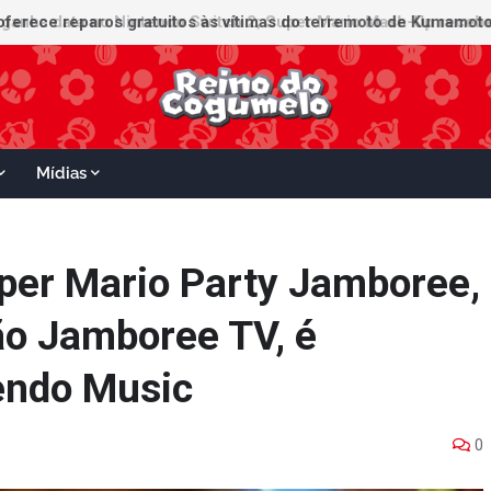
Mídias
uper Mario Party Jamboree,
ão Jamboree TV, é
endo Music
0