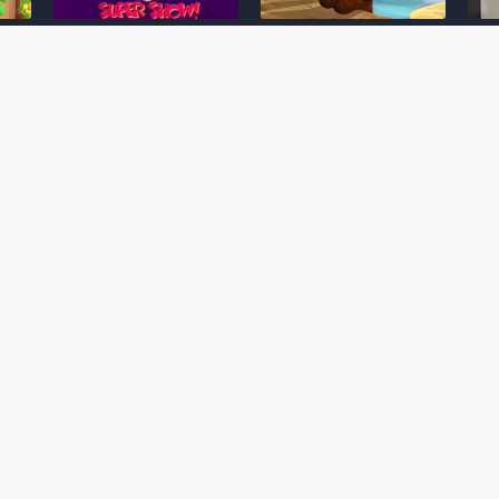
Desenho clássico The
Ex-artista da Rare
Miy
Super Mario Bros. Super
descarta série de TV
nov
Show! voltará a ser
“Donkey Kong Country”
a c
 O
exibido em emissora
como parte da evolução
aute
oto
norte-americana
visual do DK: "era
dom
horrível"
March 20, 2026
July
February 24, 2026
Toad
 O
Mario e Os Simpsons se
Série animada Donkey
Yos
 de
juntam em bizarra arte
Kong Country (1996)
+ a
interna da produção do
retorna ao YouTube de
com 
rife
cartoon Super Mario
forma oficial
Delf
World (1991)
June 19, 2025
Nove
October 07, 2025