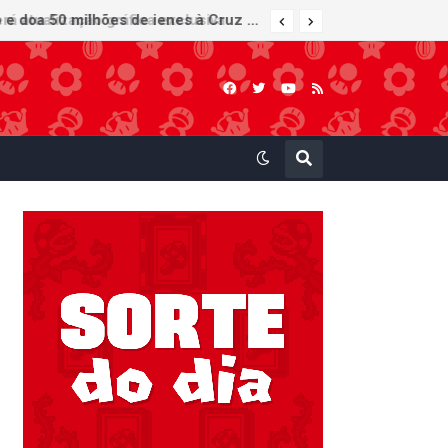
Nintendo oferece reparos gratuitos às vítimas do terremoto de Kumamoto e doa 50 milhões de ienes à Cruz Vermelha