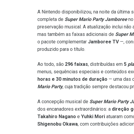
A Nintendo disponibilizou, na noite da última 
completa de
Super Mario Party Jamboree
no 
preservação musical. A atualização inclui não
mas também as faixas adicionais de
Super Ma
o pacote complementar
Jamboree TV
—, con
produzido para o título.
Ao todo, são
296 faixas
, distribuídas em
5
pla
menus, sequências especiais e conteúdos ex
horas e 30 minutos de duração
— uma das c
Mario Party
, cuja tradição sempre destacou p
A concepção musical de
Super Mario Party 
dos encanadores extraordinários: a
direção g
Takahiro Nagano
e
Yuhki Mori
atuaram co
Shigenobu Okawa
, com contribuições adici