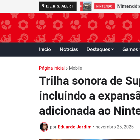
D.E.B.S. ALERT
NINTENDO
Início
Notícias
Destaques
Games
Página inicial
Mobile
Trilha sonora de S
incluindo a expans
adicionada ao Nint
por
Eduardo Jardim
•
novembro 25, 2025