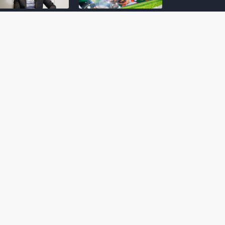
amoto incentiva
Nintendo compartilha 5
os desenvolvedores
dicas para dominar as
riarem com
quadras de tênis em
nticidade e
Mario Tennis Fever
inarem a técnica
(Switch 2)
 28, 2026
February 14, 2026
itorial #5: o app do
Nintendo dá 5 valiosas
hi para bebês Mario
dicas para triunfar na
 confusão de Ledrão
“Caça às esmeraldas”
a polícia de Isle
de Donkey Kong
ino
Bananza
mber 29, 2025
October 05, 2025