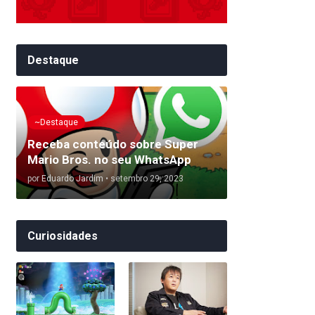
Destaque
~Destaque
Receba conteúdo sobre Super
Mario Bros. no seu WhatsApp
por
Eduardo Jardim
•
setembro 29, 2023
Curiosidades