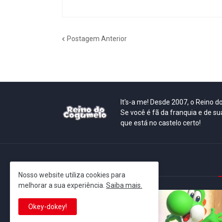
Postagem Anterior
It's-a me! Desde 2007, o Reino 
Se você é fã da franquia e de su
que está no castelo certo!
This is cinema!
Nosso website utiliza cookies para
melhorar a sua experiência.
Saiba mais.
Okey-dokey!