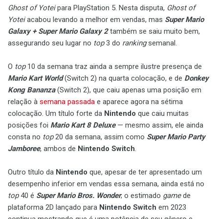
Ghost of Yotei
para PlayStation 5. Nesta disputa,
Ghost of
Yotei
acabou levando a melhor em vendas, mas
Super Mario
Galaxy + Super Mario Galaxy 2
também se saiu muito bem,
assegurando seu lugar no
top
3 do
ranking
semanal.
O
top
10 da semana traz ainda a sempre ilustre presença de
Mario Kart World
(Switch 2) na quarta colocação, e de
Donkey
Kong Bananza
(Switch 2), que caiu apenas uma posição em
relação à
semana passada
e aparece agora na sétima
colocação. Um título forte da
Nintendo
que caiu muitas
posições foi
Mario Kart 8 Deluxe
— mesmo assim, ele ainda
consta no
top
20 da semana, assim como
Super Mario Party
Jamboree
, ambos de
Nintendo Switch
.
Outro título da
Nintendo
que, apesar de ter apresentado um
desempenho inferior em vendas essa semana, ainda está no
top
40 é
Super Mario Bros. Wonder
; o estimado
game
de
plataforma 2D lançado para
Nintendo Switch
em 2023