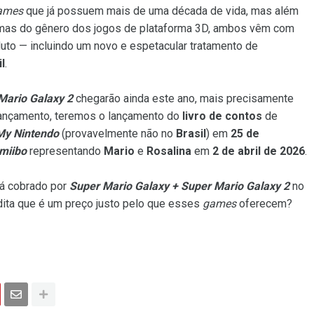
ames
que já possuem mais de uma década de vida, mas além
imas do gênero dos jogos de plataforma 3D, ambos vêm com
uto — incluindo um novo e espetacular tratamento de
l
.
Mario Galaxy 2
chegarão ainda este ano, mais precisamente
ançamento, teremos o lançamento do
livro de contos
de
My Nintendo
(provavelmente não no
Brasil
) em
25 de
miibo
representando
Mario
e
Rosalina
em
2 de abril de 2026
.
erá cobrado por
Super Mario Galaxy + Super Mario Galaxy 2
no
dita que é um preço justo pelo que esses
games
oferecem?