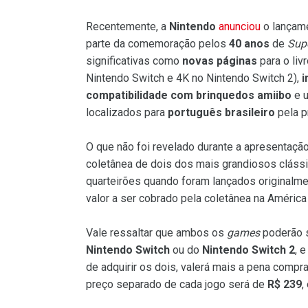
Recentemente, a
Nintendo
anunciou
o lançam
parte da comemoração pelos
40 anos
de
Supe
significativas como
novas páginas
para o liv
Nintendo Switch e 4K no Nintendo Switch 2),
i
compatibilidade com brinquedos amiibo
e 
localizados para
português brasileiro
pela pr
O que não foi revelado durante a apresentaçã
coletânea de dois dos mais grandiosos clássi
quarteirões quando foram lançados originalm
valor a ser cobrado pela coletânea na Améric
Vale ressaltar que ambos os
games
poderão 
Nintendo Switch
ou do
Nintendo Switch 2
, 
de adquirir os dois, valerá mais a pena comp
preço separado de cada jogo será de
R$ 239
,