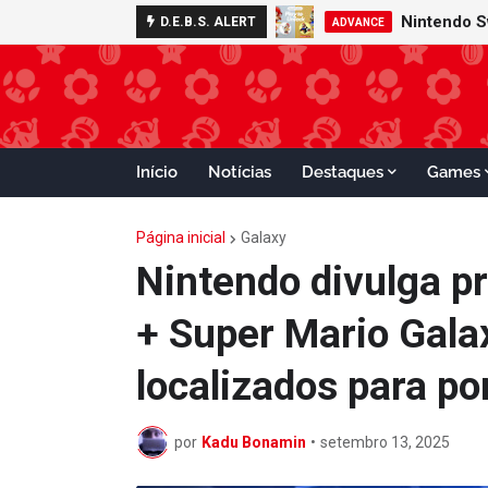
Nintendo S
D.E.B.S. ALERT
ADVANCE
Início
Notícias
Destaques
Games
Página inicial
Galaxy
Nintendo divulga p
+ Super Mario Gala
localizados para po
por
Kadu Bonamin
•
setembro 13, 2025