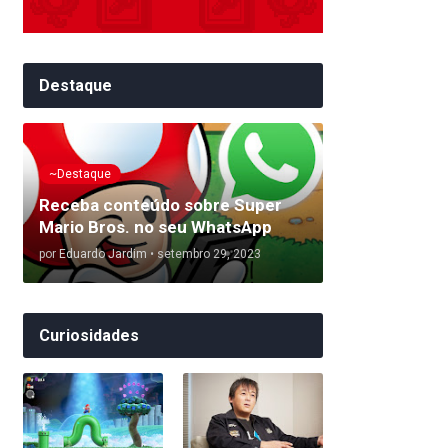
Destaque
~Destaque
Receba conteúdo sobre Super
Mario Bros. no seu WhatsApp
por
Eduardo Jardim
•
setembro 29, 2023
Curiosidades