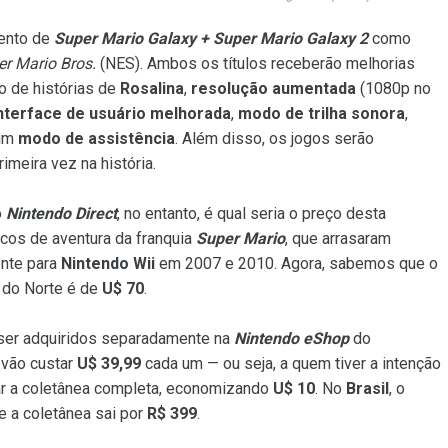
ento de
Super Mario Galaxy + Super Mario Galaxy 2
como
r Mario Bros.
(NES). Ambos os títulos receberão melhorias
ro de histórias de
Rosalina
,
resolução aumentada
(1080p no
nterface de usuário melhorada
,
modo de trilha sonora
,
um
modo de assistência
. Além disso, os jogos serão
imeira vez na história.
o
Nintendo Direct
, no entanto, é qual seria o preço desta
cos de aventura da franquia
Super Mario
, que arrasaram
ente para
Nintendo Wii
em 2007 e 2010. Agora, sabemos que o
a do Norte é de
U$ 70
.
ser adquiridos separadamente na
Nintendo eShop
do
e vão custar
U$ 39,99
cada um — ou seja, a quem tiver a intenção
rar a coletânea completa, economizando
U$ 10
. No
Brasil
, o
 e a coletânea sai por
R$ 399
.