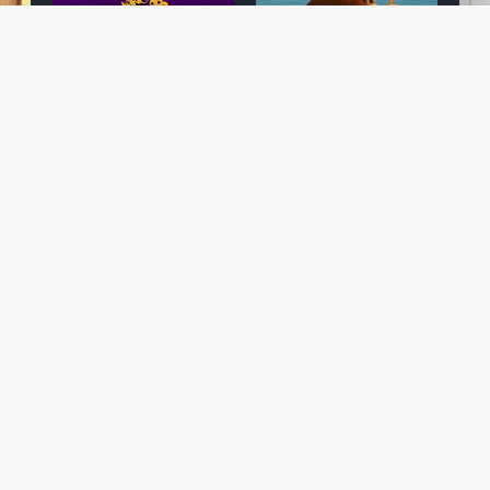
Desenho clássico The
Ex-artista da Rare
Miy
Super Mario Bros. Super
descarta série de TV
nov
Show! voltará a ser
“Donkey Kong Country”
a c
 O
exibido em emissora
como parte da evolução
aute
oto
norte-americana
visual do DK: "era
dom
horrível"
March 20, 2026
July
February 24, 2026
Toad
 O
Mario e Os Simpsons se
Série animada Donkey
Yos
 de
juntam em bizarra arte
Kong Country (1996)
+ a
interna da produção do
retorna ao YouTube de
com 
rife
cartoon Super Mario
forma oficial
Delf
World (1991)
June 19, 2025
Nove
October 07, 2025