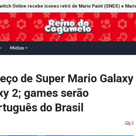
witch Online recebe ícones retrô de Mario Paint (SNES) e Mario
Mídias
reço de Super Mario Galaxy
xy 2; games serão
rtuguês do Brasil
0