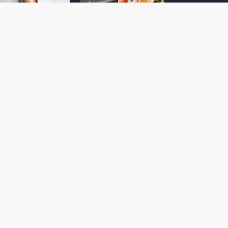
amoto incentiva
Nintendo compartilha 5
os desenvolvedores
dicas para dominar as
riarem com
quadras de tênis em
nticidade e
Mario Tennis Fever
inarem a técnica
(Switch 2)
 28, 2026
February 14, 2026
itorial #5: o app do
Nintendo dá 5 valiosas
hi para bebês Mario
dicas para triunfar na
 confusão de Ledrão
“Caça às esmeraldas”
a polícia de Isle
de Donkey Kong
ino
Bananza
mber 29, 2025
October 05, 2025