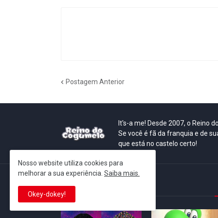
Postagem Anterior
It's-a me! Desde 2007, o Reino 
Se você é fã da franquia e de su
que está no castelo certo!
Nosso website utiliza cookies para
melhorar a sua experiência.
Saiba mais.
This is cinema!
Okey-dokey!