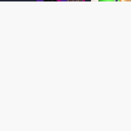
Super Mario Galaxy: O
Yoshi and the
Filme: BEAMS lança
Mysterious Book só
coleção de roupas e
nasceu por causa de
acessórios em
Super Mario Galaxy:
colaboração com o
Filme, revela Miyam
filme no Japão
July 23, 2026
July 28, 2026
Super Mario Galaxy: O
Super Mario Galaxy:
Filme: nova leva de
Filme ganha coleção
action figures com
acessórios em
Rosalina, Bowser Jr. e
colaboração com a g
muito mais é anunciada
Samantha Thavasa
pela San-ei Boeki
July 04, 2026
July 13, 2026