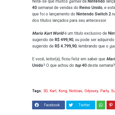
Nota-se que muitos
games
da
Nintendo
lanç
40
semanal de vendas do
Reino Unido
, e es
que foi o lançamento do
Nintendo Switch 2
na
dos títulos lançados para seu antecessor.
Mario Kart World
é um título exclusivo de
Nin
sugerido de
R$ 499,90
, ou pode ser adquirid
sugerido de
R$ 4.799,90
; lembrando que o
ga
E você, leitor(a), ficou feliz em saber que
Mari
Unido
? O que achou do
top
40
desta semana?
Tags:
3D
Kart
Kong
Notícias
Odyssey
Party
Su
Facebook
Twitter