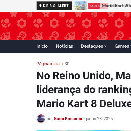
Minecraft 
D.E.B.S. ALERT
NOTÍCIAS
Início
Notícias
Destaques
Games
Página inicial
3D
No Reino Unido, Ma
liderança do ranki
Mario Kart 8 Deluxe
por
Kadu Bonamin
•
junho 23, 2025