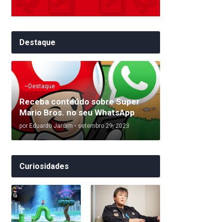
Destaque
~Destaque
Receba conteúdo sobre Super
Mario Bros. no seu WhatsApp
por
Eduardo Jardim
•
setembro 29, 2023
Curiosidades