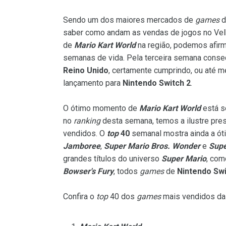
Sendo um dos maiores mercados de
games
d
saber como andam as vendas de jogos no Velh
de
Mario Kart World
na região, podemos afirm
semanas de vida. Pela terceira semana conse
Reino Unido
, certamente cumprindo, ou até 
lançamento para
Nintendo Switch 2
.
O ótimo momento de
Mario Kart World
está s
no
ranking
desta semana, temos a ilustre pr
vendidos. O
top
40
semanal mostra ainda a ót
Jamboree
,
Super Mario Bros. Wonder
e
Supe
grandes títulos do universo
Super Mario
, co
Bowser's Fury
, todos
games
de
Nintendo Sw
Confira o
top
40 dos
games
mais vendidos d