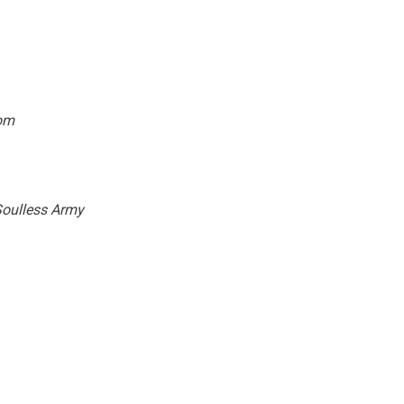
dom
Soulless Army