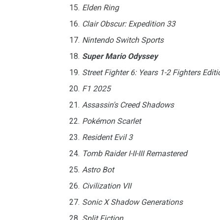
Elden Ring
Clair Obscur: Expedition 33
Nintendo Switch Sports
Super Mario Odyssey
Street Fighter 6: Years 1-2 Fighters Editi
F1 2025
Assassin's Creed Shadows
Pokémon Scarlet
Resident Evil 3
Tomb Raider I-II-III Remastered
Astro Bot
Civilization VII
Sonic X Shadow Generations
Split Fiction