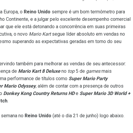
a Europa, o
Reino Unido
sempre é um bom termômetro para
o Continente, e a julgar pelo excelente desempenho comercial
ar que ele está detonando a concorrência em suas primeiras
cutiva, o novo
Mario Kart
segue líder absoluto em vendas no
mesmo superando as expectativas geradas em torno do seu
ervindo também para melhorar as vendas de seu antecessor:
esença de
Mario Kart 8 Deluxe
no
top
5 de
games
mais
ima performance de títulos como
Super Mario Party
r Mario Odyssey
, além de contar com a presença de outros
mo
Donkey Kong Country Returns HD
e
Super Mario 3D World +
itch
.
a semana no
Reino Unido
(até o dia 21 de junho) logo abaixo.