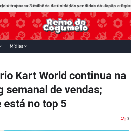
ganha data no Nintendo Switch 2; Super Mario Mash-Up receberá
Mídias
rio Kart World continua na
ng semanal de vendas;
 está no top 5
0